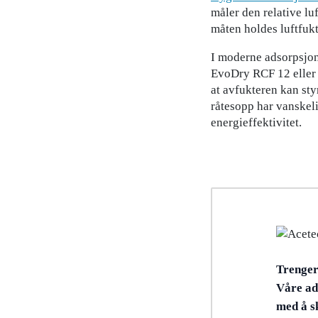
måler den relative lu
måten holdes luftfuk
I moderne adsorpsjon
EvoDry RCF 12 elle
at avfukteren kan sty
råtesopp har vanskeli
energieffektivitet.
Trenger 
Våre ad
med å s