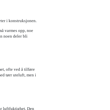
eter i konstruksjonen.
 må varmes opp, noe
n noen deler bli
t, ofte ved å tilføre
d tørr uteluft, men i
r luftfuktighet. Den