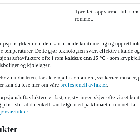
Tørr, lett oppvarmet luft som 
rommet.
rpsjonstørker er at den kan arbeide kontinuerlig og oppretthol
ve temperaturer. Dette gjør teknologien svært effektiv i kalde og
sjonsluftavfuktere ofte i rom
kaldere enn 15 °C
- som krypkjelle
sboliger og kjølelager.
behov i industrien, for eksempel i containere, vaskerier, museer
er kan du lese mer om våre
profesjonell avfukter
.
orpsjonsluftavfuktere er fast, og styringen skjer ofte via et kon
g plass slik at du enkelt kan følge med på klimaet i rommet. L
sjonsavfukter
.
ukter