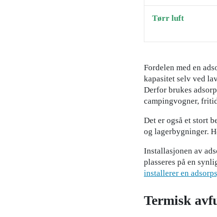
Tørr luft
Fordelen med en adso
kapasitet selv ved la
Derfor brukes adsorp
campingvogner, fritid
Det er også et stort 
og lagerbygninger. H
Installasjonen av ads
plasseres på en synli
installerer en adsorp
Termisk avf