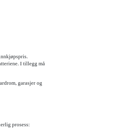
innkjøpspris.
tteriene. I tillegg må
ardrom, garasjer og
erlig prosess: