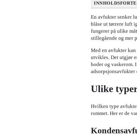
INNHOLDSFORTE
En avfukter senker lu
blåse ut tørrere luft 
fungerer på ulike måt
stillegående og mer p
Med en avfukter kan
utvikles. Det utgjør e
boder og vaskerom. I
adsorpsjonsavfukter e
Ulike type
Hvilken type avfukter
rommet. Her er de van
Kondensavfuk