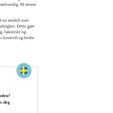
 unødvendig. På denne
 I en modell som
uktighet. Dette gjør
g, bakterier og
is kontroll og bedre
boden?
er deg