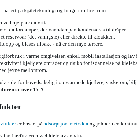
basert på kjøleteknologi og fungerer i fire trinn:
n ved hjelp av en vifte.
 mot en fordamper, der vanndampen kondenseres til dråper.
 et reservoar (det vanligste) eller direkte til kloakken.
tt opp og blåses tilbake - nå er den mye tørrere.
rgiforbruk i varme omgivelser, enkel, mobil installasjon og lav 
ektivitet i kjøligere områder og risiko for isdannelse på kjøleba
med jevne mellomrom.
kes derfor hovedsakelig i oppvarmede kjellere, vaskerom, bilj
turen er over 15 °C
.
fukter
vfukter
er basert på
adsorpsjonsmetoden
og jobber i en kontinu
s inn i avfukteren ved hjelp av en vifte.