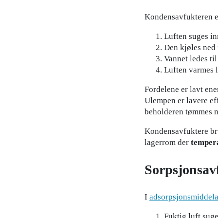
Kondensavfukteren er 
Luften suges in
Den kjøles ned
Vannet ledes til
Luften varmes li
Fordelene er lavt ene
Ulempen er lavere eff
beholderen tømmes 
Kondensavfuktere bru
lagerrom der
tempera
Sorpsjonsav
I
adsorpsjonsmiddela
Fuktig luft suge