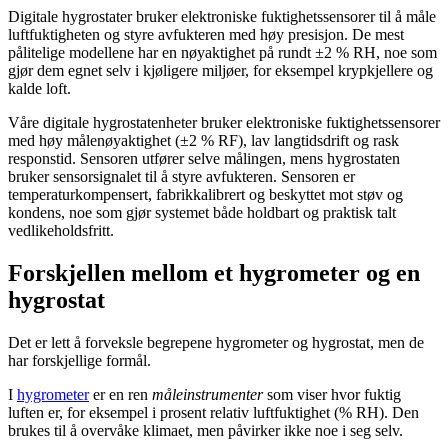
Digitale hygrostater bruker elektroniske fuktighetssensorer til å måle
luftfuktigheten og styre avfukteren med høy presisjon. De mest
pålitelige modellene har en nøyaktighet på rundt ±2 % RH, noe som
gjør dem egnet selv i kjøligere miljøer, for eksempel krypkjellere og
kalde loft.
Våre digitale hygrostatenheter bruker elektroniske fuktighetssensorer
med høy målenøyaktighet (±2 % RF), lav langtidsdrift og rask
responstid. Sensoren utfører selve målingen, mens hygrostaten
bruker sensorsignalet til å styre avfukteren. Sensoren er
temperaturkompensert, fabrikkalibrert og beskyttet mot støv og
kondens, noe som gjør systemet både holdbart og praktisk talt
vedlikeholdsfritt.
Forskjellen mellom et hygrometer og en
hygrostat
Det er lett å forveksle begrepene hygrometer og hygrostat, men de
har forskjellige formål.
I
hygrometer
er en ren
måleinstrumenter
som viser hvor fuktig
luften er, for eksempel i prosent relativ luftfuktighet (% RH). Den
brukes til å overvåke klimaet, men påvirker ikke noe i seg selv.