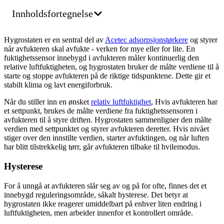
Innholdsfortegnelse
Hygrostaten er en sentral del av
Acetec adsorpsjonstørkere
og styrer
når avfukteren skal avfukte - verken for mye eller for lite. En
fuktighetssensor innebygd i avfukteren måler kontinuerlig den
relative luftfuktigheten, og hygrostaten bruker de målte verdiene til å
starte og stoppe avfukteren på de riktige tidspunktene. Dette gir et
stabilt klima og lavt energiforbruk.
Når du stiller inn en ønsket
relativ luftfuktighet
, Hvis avfukteren har
et settpunkt, brukes de målte verdiene fra fuktighetssensoren i
avfukteren til å styre driften. Hygrostaten sammenligner den målte
verdien med settpunktet og styrer avfukteren deretter. Hvis nivået
stiger over den innstilte verdien, starter avfuktingen, og når luften
har blitt tilstrekkelig tørr, går avfukteren tilbake til hvilemodus.
Hysterese
For å unngå at avfukteren slår seg av og på for ofte, finnes det et
innebygd reguleringsområde, såkalt hysterese. Det betyr at
hygrostaten ikke reagerer umiddelbart på enhver liten endring i
luftfuktigheten, men arbeider innenfor et kontrollert område.