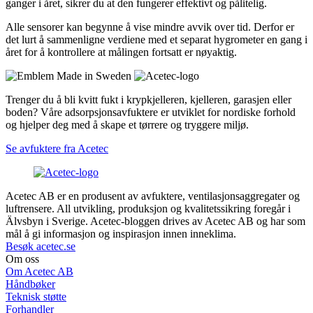
ganger i året, sikrer du at den fungerer effektivt og pålitelig.
Alle sensorer kan begynne å vise mindre avvik over tid. Derfor er
det lurt å sammenligne verdiene med et separat hygrometer en gang i
året for å kontrollere at målingen fortsatt er nøyaktig.
Trenger du å bli kvitt fukt i krypkjelleren, kjelleren, garasjen eller
boden? Våre adsorpsjonsavfuktere er utviklet for nordiske forhold
og hjelper deg med å skape et tørrere og tryggere miljø.
Se avfuktere fra Acetec
Acetec AB er en produsent av avfuktere, ventilasjonsaggregater og
luftrensere. All utvikling, produksjon og kvalitetssikring foregår i
Älvsbyn i Sverige. Acetec-bloggen drives av Acetec AB og har som
mål å gi informasjon og inspirasjon innen inneklima.
Besøk acetec.se
Om oss
Om Acetec AB
Håndbøker
Teknisk støtte
Forhandler