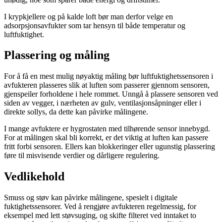
I krypkjellere og på kalde loft bør man derfor velge en
adsorpsjonsavfukter som tar hensyn til både temperatur og
luftfuktighet.
Plassering og måling
For å få en mest mulig nøyaktig måling bør luftfuktighetssensoren i
avfukteren plasseres slik at luften som passerer gjennom sensoren,
gjenspeiler forholdene i hele rommet. Unngå å plassere sensoren ved
siden av vegger, i nærheten av gulv, ventilasjonsåpninger eller i
direkte sollys, da dette kan påvirke målingene.
I mange avfuktere er hygrostaten med tilhørende sensor innebygd.
For at målingen skal bli korrekt, er det viktig at luften kan passere
fritt forbi sensoren. Ellers kan blokkeringer eller ugunstig plassering
føre til misvisende verdier og dårligere regulering.
Vedlikehold
Smuss og støv kan påvirke målingene, spesielt i digitale
fuktighetssensorer. Ved å rengjøre avfukteren regelmessig, for
eksempel med lett støvsuging, og skifte filteret ved inntaket to