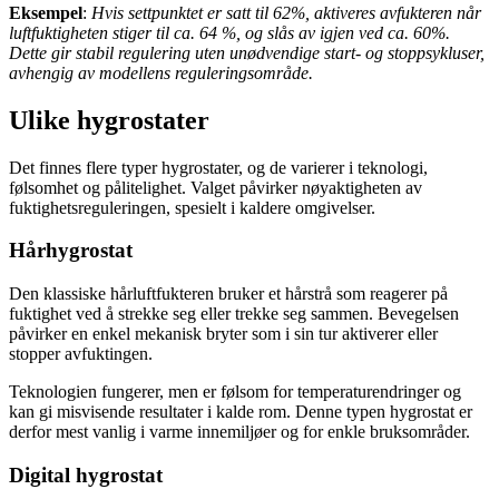
Eksempel
:
Hvis settpunktet er satt til 62%, aktiveres avfukteren når
luftfuktigheten stiger til ca. 64 %, og slås av igjen ved ca. 60%.
Dette gir stabil regulering uten unødvendige start- og stoppsykluser,
avhengig av modellens reguleringsområde.
Ulike hygrostater
Det finnes flere typer hygrostater, og de varierer i teknologi,
følsomhet og pålitelighet. Valget påvirker nøyaktigheten av
fuktighetsreguleringen, spesielt i kaldere omgivelser.
Hårhygrostat
Den klassiske hårluftfukteren bruker et hårstrå som reagerer på
fuktighet ved å strekke seg eller trekke seg sammen. Bevegelsen
påvirker en enkel mekanisk bryter som i sin tur aktiverer eller
stopper avfuktingen.
Teknologien fungerer, men er følsom for temperaturendringer og
kan gi misvisende resultater i kalde rom. Denne typen hygrostat er
derfor mest vanlig i varme innemiljøer og for enkle bruksområder.
Digital hygrostat