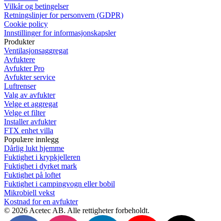
Vilkår og betingelser
Retningslinjer for personvern (GDPR)
Cookie policy
Innstillinger for informasjonskapsler
Produkter
Ventilasjonsaggregat
Avfuktere
Avfukter Pro
Avfukter service
Luftrenser
Valg av avfukter
Velge et aggregat
Velge et filter
Installer avfukter
FTX enhet villa
Populære innlegg
Dårlig lukt hjemme
Fuktighet i krypkjelleren
Fuktighet i dyrket mark
Fuktighet på loftet
Fuktighet i campingvogn eller bobil
Mikrobiell vekst
Kostnad for en avfukter
© 2026 Acetec AB. Alle rettigheter forbeholdt.