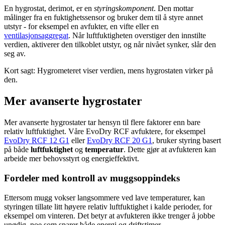
En hygrostat, derimot, er en
styringskomponent
. Den mottar
målinger fra en fuktighetssensor og bruker dem til å styre annet
utstyr - for eksempel en avfukter, en vifte eller en
ventilasjonsaggregat
. Når luftfuktigheten overstiger den innstilte
verdien, aktiverer den tilkoblet utstyr, og når nivået synker, slår den
seg av.
Kort sagt: Hygrometeret viser verdien, mens hygrostaten virker på
den.
Mer avanserte hygrostater
Mer avanserte hygrostater tar hensyn til flere faktorer enn bare
relativ luftfuktighet. Våre EvoDry RCF avfuktere, for eksempel
EvoDry RCF 12 G1
eller
EvoDry RCF 20 G1
, bruker styring basert
på både
luftfuktighet
og
temperatur
. Dette gjør at avfukteren kan
arbeide mer behovsstyrt og energieffektivt.
Fordeler med kontroll av muggsoppindeks
Ettersom mugg vokser langsommere ved lave temperaturer, kan
styringen tillate litt høyere relativ luftfuktighet i kalde perioder, for
eksempel om vinteren. Det betyr at avfukteren ikke trenger å jobbe
unødig, noe som sparer både energi og driftstimer.