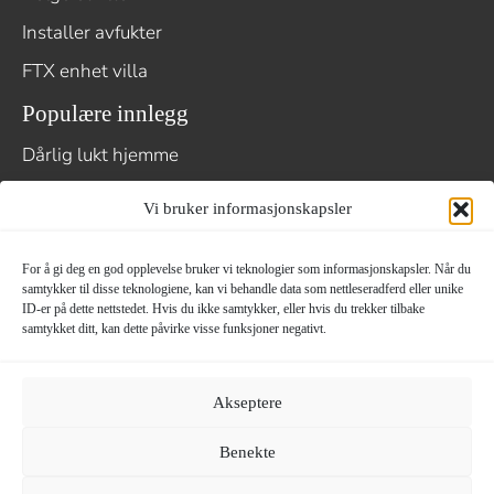
Installer avfukter
FTX enhet villa
Populære innlegg
Dårlig lukt hjemme
Fuktighet i krypkjelleren
Vi bruker informasjonskapsler
Fuktighet i dyrket mark
Fuktighet på loftet
For å gi deg en god opplevelse bruker vi teknologier som informasjonskapsler. Når du
samtykker til disse teknologiene, kan vi behandle data som nettleseradferd eller unike
Fuktighet i campingvogn eller bobil
ID-er på dette nettstedet. Hvis du ikke samtykker, eller hvis du trekker tilbake
samtykket ditt, kan dette påvirke visse funksjoner negativt.
Mikrobiell vekst
Kostnad for en avfukter
Akseptere
Benekte