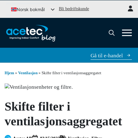
Gå
Bli bedriftskunde
Norsk bokmål
til
Svenska
innhold
English (UK)
Dansk
Søk
etter:
Gå til e-handel
Hjem
»
Ventilasjon
»
Skifte filter i ventilasjonsaggregatet
Skifte filter i
ventilasjonsaggregatet