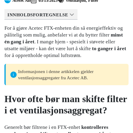
Acetec AB
03/15/2023
Ventilasjon
Filter
INNHOLDSFORTEGNELSE
For å gjøre Acetec FTX-enheten din så energieffektiv og
pålitelig som mulig, anbefaler vi at du bytter filter
minst
én gang i året
. I mange hjem - spesielt i støvete eller
utsatte miljøer - kan det være lurt å skifte
to ganger i året
for å opprettholde optimal luftstrøm.
Informasjonen i denne artikkelen gjelder
ventilasjonsaggregater fra Acetec AB.
Hvor ofte bør man skifte filter
i et ventilasjonsaggregat?
Generelt bør filtrene i en FTX-enhet
kontrolleres