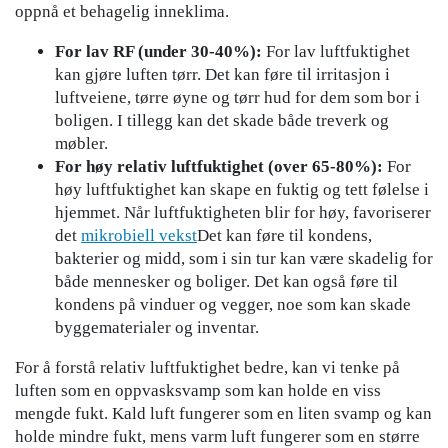
oppnå et behagelig inneklima.
For lav RF (under 30-40%):
For lav luftfuktighet
kan gjøre luften tørr. Det kan føre til irritasjon i
luftveiene, tørre øyne og tørr hud for dem som bor i
boligen. I tillegg kan det skade både treverk og
møbler.
For høy relativ luftfuktighet (over 65-80%):
For
høy luftfuktighet kan skape en fuktig og tett følelse i
hjemmet. Når luftfuktigheten blir for høy, favoriserer
det
mikrobiell vekst
Det kan føre til kondens,
bakterier og midd, som i sin tur kan være skadelig for
både mennesker og boliger. Det kan også føre til
kondens på vinduer og vegger, noe som kan skade
byggematerialer og inventar.
For å forstå relativ luftfuktighet bedre, kan vi tenke på
luften som en oppvasksvamp som kan holde en viss
mengde fukt. Kald luft fungerer som en liten svamp og kan
holde mindre fukt, mens varm luft fungerer som en større