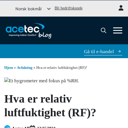
Gå
Bli bedriftskunde
Norsk bokmål
til
Svenska
innhold
English (UK)
Dansk
Søk
etter:
Gå til e-handel
Hjem
»
Avfukting
»
Hva er relativ luftfuktighet (RF)?
Hva er relativ
luftfuktighet (RF)?