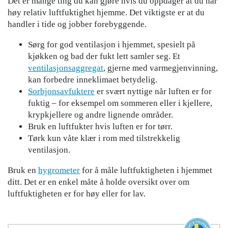
Det er mange ting du kan gjøre hvis du oppdager at du har
høy relativ luftfuktighet hjemme. Det viktigste er at du
handler i tide og jobber forebyggende.
Sørg for god ventilasjon i hjemmet, spesielt på
kjøkken og bad der fukt lett samler seg. Et
ventilasjonsaggregat
, gjerne med varmegjenvinning,
kan forbedre inneklimaet betydelig.
Sorbjonsavfuktere
er svært nyttige når luften er for
fuktig – for eksempel om sommeren eller i kjellere,
krypkjellere og andre lignende områder.
Bruk en luftfukter hvis luften er for tørr.
Tørk kun våte klær i rom med tilstrekkelig
ventilasjon.
Bruk en
hygrometer
for å måle luftfuktigheten i hjemmet
ditt. Det er en enkel måte å holde oversikt over om
luftfuktigheten er for høy eller for lav.