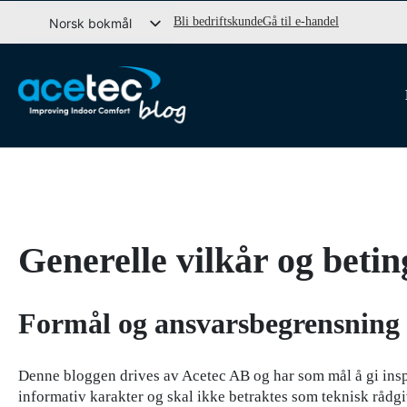
Gå
Bli bedriftskunde
Gå til e-handel
Norsk bokmål
til
Svenska
innhold
English (UK)
Dansk
Generelle vilkår og betin
Formål og ansvarsbegrensning
Denne bloggen drives av Acetec AB og har som mål å gi inspi
informativ karakter og skal ikke betraktes som teknisk rådgi