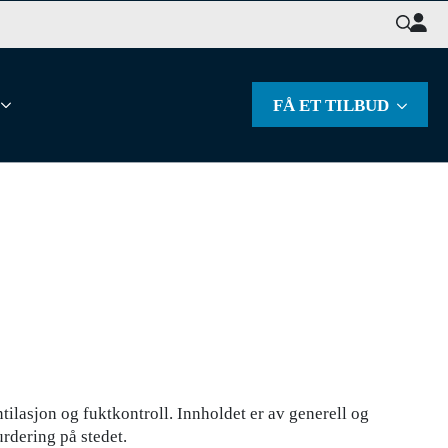
Søk
etter:
FÅ ET TILBUD
lasjon og fuktkontroll. Innholdet er av generell og
rdering på stedet.