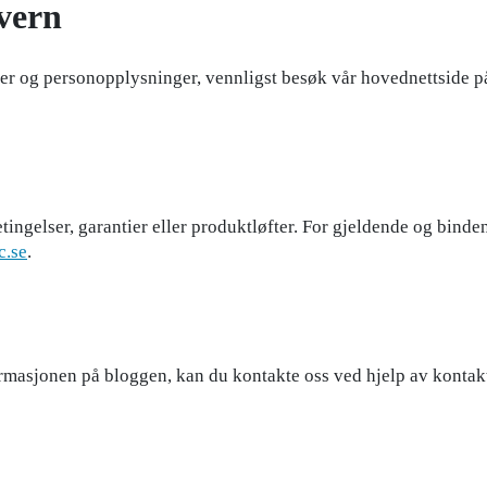
vern
er og personopplysninger, vennligst besøk vår hovednettside 
gelser, garantier eller produktløfter. For gjeldende og bindend
c.se
.
formasjonen på bloggen, kan du kontakte oss ved hjelp av kont