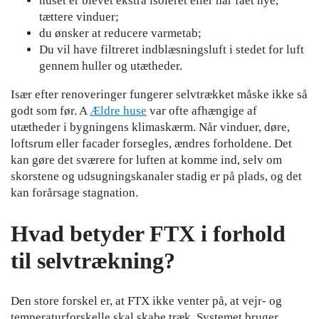
huset er blevet ekstra isoleret eller har fået nye,
tættere vinduer;
du ønsker at reducere varmetab;
Du vil have filtreret indblæsningsluft i stedet for luft
gennem huller og utætheder.
Især efter renoveringer fungerer selvtrækket måske ikke så
godt som før. A
Ældre huse
var ofte afhængige af
utætheder i bygningens klimaskærm. Når vinduer, døre,
loftsrum eller facader forsegles, ændres forholdene. Det
kan gøre det sværere for luften at komme ind, selv om
skorstene og udsugningskanaler stadig er på plads, og det
kan forårsage stagnation.
Hvad betyder FTX i forhold
til selvtrækning?
Den store forskel er, at FTX ikke venter på, at vejr- og
temperaturforskelle skal skabe træk. Systemet bruger