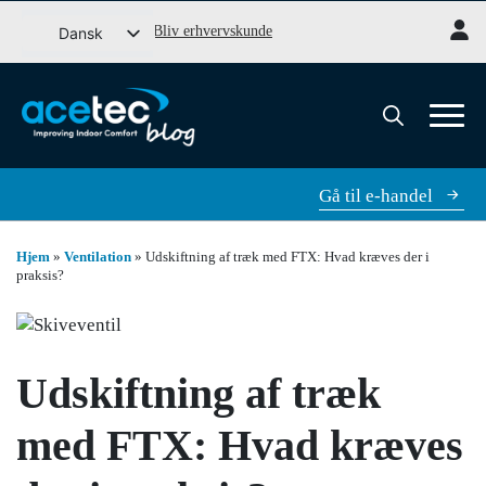
Gå
Bliv erhvervskunde
Dansk
til
Svenska
indhold
English (UK)
Norsk bokmål
Søg
efter:
Gå til e-handel
Hjem
»
Ventilation
»
Udskiftning af træk med FTX: Hvad kræves der i
praksis?
Udskiftning af træk
med FTX: Hvad kræves