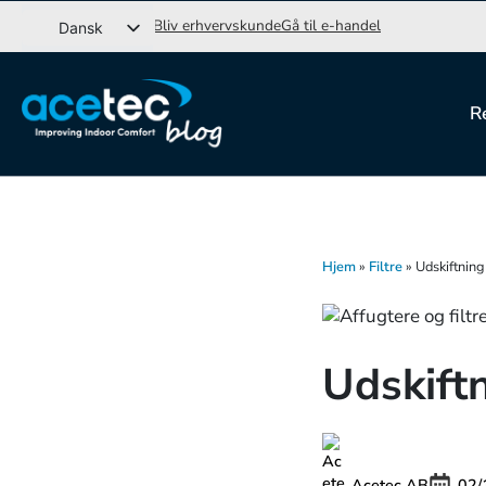
Gå
Bliv erhvervskunde
Gå til e-handel
Dansk
til
Svenska
indhold
English (UK)
R
Norsk bokmål
Hjem
»
Filtre
»
Udskiftning 
Udskiftn
Acetec AB
02/