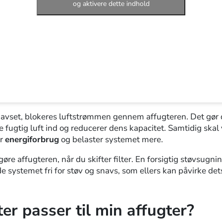
og aktivere dette indhold
 snavset, blokeres luftstrømmen gennem affugteren. Det gør 
 fugtig luft ind og reducerer dens kapacitet. Samtidig skal
er
energiforbrug
og belaster systemet mere.
gøre affugteren, når du skifter filter. En forsigtig støvsugni
 systemet fri for støv og snavs, som ellers kan påvirke dets
lter passer til min affugter?