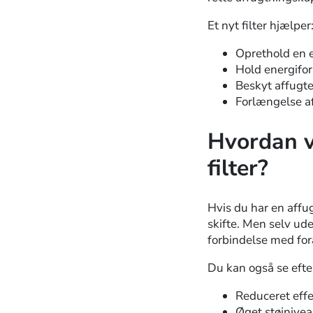
Et nyt filter hjælper
Oprethold en e
Hold energifor
Beskyt affugt
Forlængelse af
Hvordan ve
filter?
Hvis du har en aff
skifte. Men selv uden
forbindelse med for
Du kan også se efter 
Reduceret effek
Øget støjnive