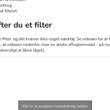
forbrug
å filteret
ter du et filter
 filter, og det kræver ikke noget værktøj. Se videoen for at f
 at videoen nedenfor viser en ældre affugtermodel - på ny
ødvendigt at åbne låget).
Klik for at acceptere markedsføring cookies