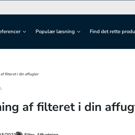
eferencer
Populær læsning
Find det rette prod
af filteret i din affugter
ing af filteret i din affug
15/2023
Filtre
Affugtning