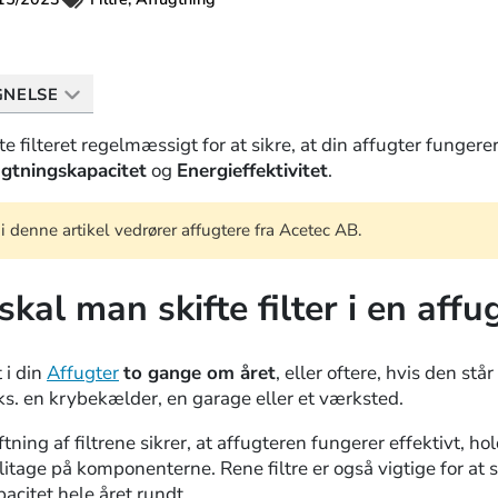
GNELSE
fte filteret regelmæssigt for at sikre, at din affugter funger
gtningskapacitet
og
Energieffektivitet
.
 denne artikel vedrører affugtere fra Acetec AB.
skal man skifte filter i en affu
t i din
Affugter
to gange om året
, eller oftere, hvis den står
eks. en krybekælder, en garage eller et værksted.
ing af filtrene sikrer, at affugteren fungerer effektivt, ho
itage på komponenterne. Rene filtre er også vigtige for at si
acitet hele året rundt.