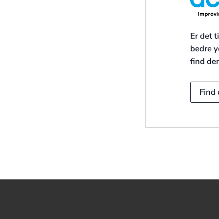
Er det t
bedre yd
find den
Find 