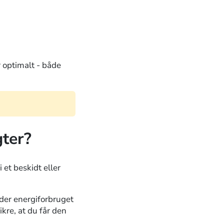
er optimalt - både
gter?
 i et beskidt eller
lder energiforbruget
kre, at du får den