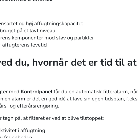
:
nsartet og høj affugtningskapacitet
bruget på et lavt niveau
erens komponenter mod støv og partikler
 affugterens levetid
d du, hvornår det er tid til at 
ugter med
Kontrolpanel
får du en automatisk filteralarm, når d
 en alarm er det en god idé at lave sin egen tidsplan, f.eks. v
års- og efterårsrengøring.
tegn på, at filteret er ved at blive tilstoppet:
tivitet i affugtning
au fra enheden