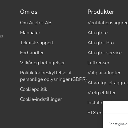
Om os
Produkter
Om Acetec AB
Ventilationsaggre
Manualer
Affugtere
og
Teknisk support
Affugter Pro
Forhandler
Affugter service
Vilkår og betingelser
Luftrenser
Politik for beskyttelse af
Valg af affugter
personlige oplysninger (GDPR)
At vælge et aggre
Cookiepolitik
Vælg et filter
Cookie-indstillinger
Installer affugter
FTX enhed villa
For at give 