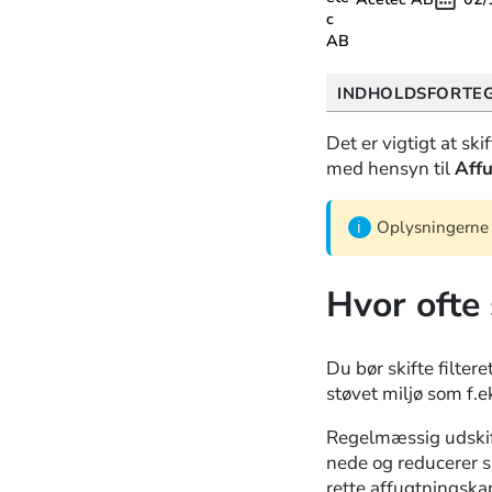
INDHOLDSFORTE
Det er vigtigt at ski
med hensyn til
Affu
Oplysningerne i
Hvor ofte 
Du bør skifte filtere
støvet miljø som f.
Regelmæssig udskiftn
nede og reducerer sl
rette affugtningskap