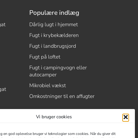
Populære indlæg
gat
Dårlig lugt i hjemmet
Fugt i krybekælderen
Fugt i landbrugsjord
Fugt på loftet
Fugt i campingvogn eller
autocamper
Mikrobiel vækst
gat
Omkostninger til en affugter
Vi bruger cookies
dig en god oplevelse bruger vi teknologier som cookies. Når du giver dit