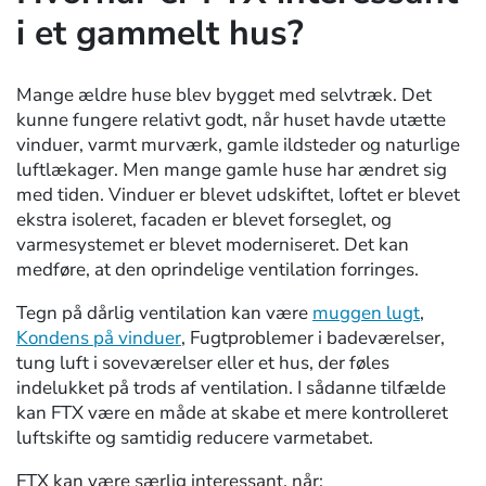
i et gammelt hus?
Mange ældre huse blev bygget med selvtræk. Det
kunne fungere relativt godt, når huset havde utætte
vinduer, varmt murværk, gamle ildsteder og naturlige
luftlækager. Men mange gamle huse har ændret sig
med tiden. Vinduer er blevet udskiftet, loftet er blevet
ekstra isoleret, facaden er blevet forseglet, og
varmesystemet er blevet moderniseret. Det kan
medføre, at den oprindelige ventilation forringes.
Tegn på dårlig ventilation kan være
muggen lugt
,
Kondens på vinduer
, Fugtproblemer i badeværelser,
tung luft i soveværelser eller et hus, der føles
indelukket på trods af ventilation. I sådanne tilfælde
kan FTX være en måde at skabe et mere kontrolleret
luftskifte og samtidig reducere varmetabet.
FTX kan være særlig interessant, når: