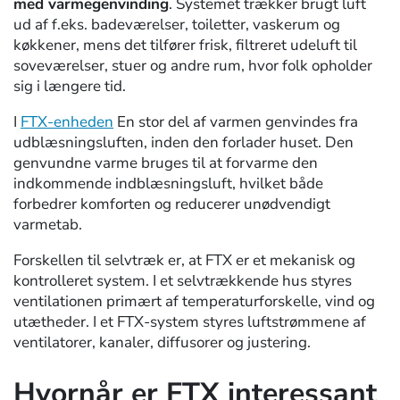
med varmegenvinding
. Systemet trækker brugt luft
ud af f.eks. badeværelser, toiletter, vaskerum og
køkkener, mens det tilfører frisk, filtreret udeluft til
soveværelser, stuer og andre rum, hvor folk opholder
sig i længere tid.
I
FTX-enheden
En stor del af varmen genvindes fra
udblæsningsluften, inden den forlader huset. Den
genvundne varme bruges til at forvarme den
indkommende indblæsningsluft, hvilket både
forbedrer komforten og reducerer unødvendigt
varmetab.
Forskellen til selvtræk er, at FTX er et mekanisk og
kontrolleret system. I et selvtrækkende hus styres
ventilationen primært af temperaturforskelle, vind og
utætheder. I et FTX-system styres luftstrømmene af
ventilatorer, kanaler, diffusorer og justering.
Hvornår er FTX interessant