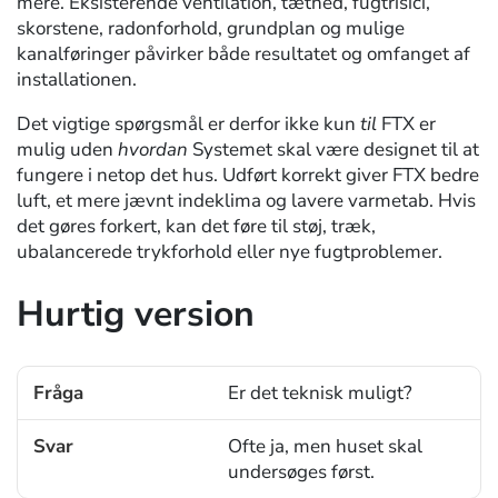
mere. Eksisterende ventilation, tæthed, fugtrisici,
skorstene, radonforhold, grundplan og mulige
kanalføringer påvirker både resultatet og omfanget af
installationen.
Det vigtige spørgsmål er derfor ikke kun
til
FTX er
mulig uden
hvordan
Systemet skal være designet til at
fungere i netop det hus. Udført korrekt giver FTX bedre
luft, et mere jævnt indeklima og lavere varmetab. Hvis
det gøres forkert, kan det føre til støj, træk,
ubalancerede trykforhold eller nye fugtproblemer.
Hurtig version
Er det teknisk muligt?
Spørgsmål
Ofte ja, men huset skal
Svar.
undersøges først.