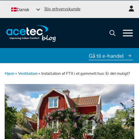
Gå
Bliv erhvervskunde
Dansk
til
Svenska
indhold
English (UK)
Norsk bokmål
Søg
efter:
Gå til e-handel
Hjem
»
Ventilation
»
Installation af FTX i et gammelt hus: Er det muligt?