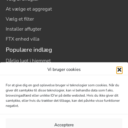
At vælge et aggregat
Vælg et filter
Installer affugter
FTX enhed villa
Populære indlæg
Dårlig lugt i hjemmet
Vi bruger cookies
Fugt i krybekælderen
Fugt i landbrugsjord
For at give dig en god oplevelse bruger vi teknologier som cookies. Når du
Fugt på loftet
giver dit samtykke til disse teknologier, kan vi behandle data som f.eks.
browsingadfærd eller unikke ID'er på dette websted. Hvis du ikke giver dit
Fugt i campingvogn eller autocamper
samtykke, eller hvis du trækker det tilbage, kan det påvirke visse funktioner
negativt.
Mikrobiel vækst
Omkostninger til en affugter
Acceptere