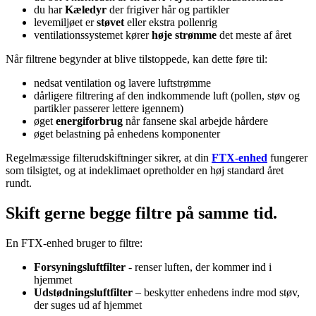
du har
Kæledyr
der frigiver hår og partikler
levemiljøet er
støvet
eller ekstra pollenrig
ventilationssystemet kører
høje strømme
det meste af året
Når filtrene begynder at blive tilstoppede, kan dette føre til:
nedsat ventilation og lavere luftstrømme
dårligere filtrering af den indkommende luft (pollen, støv og
partikler passerer lettere igennem)
øget
energiforbrug
når fansene skal arbejde hårdere
øget belastning på enhedens komponenter
Regelmæssige filterudskiftninger sikrer, at din
FTX-enhed
fungerer
som tilsigtet, og at indeklimaet opretholder en høj standard året
rundt.
Skift gerne begge filtre på samme tid.
En FTX-enhed bruger to filtre:
Forsyningsluftfilter
- renser luften, der kommer ind i
hjemmet
Udstødningsluftfilter
– beskytter enhedens indre mod støv,
der suges ud af hjemmet