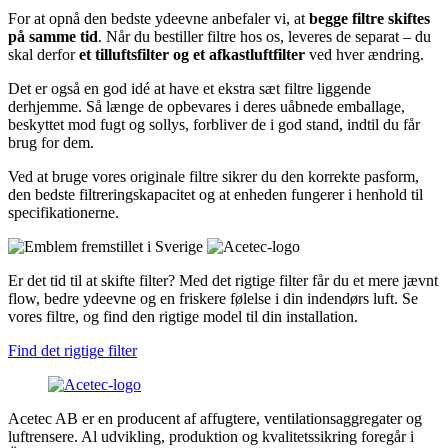
For at opnå den bedste ydeevne anbefaler vi, at
begge filtre skiftes
på samme tid
. Når du bestiller filtre hos os, leveres de separat – du
skal derfor
et tilluftsfilter og et afkastluftfilter
ved hver ændring.
Det er også en god idé at have et ekstra sæt filtre liggende
derhjemme. Så længe de opbevares i deres uåbnede emballage,
beskyttet mod fugt og sollys, forbliver de i god stand, indtil du får
brug for dem.
Ved at bruge vores originale filtre sikrer du den korrekte pasform,
den bedste filtreringskapacitet og at enheden fungerer i henhold til
specifikationerne.
Er det tid til at skifte filter? Med det rigtige filter får du et mere jævnt
flow, bedre ydeevne og en friskere følelse i din indendørs luft. Se
vores filtre, og find den rigtige model til din installation.
Find det rigtige filter
Acetec AB er en producent af affugtere, ventilationsaggregater og
luftrensere. Al udvikling, produktion og kvalitetssikring foregår i