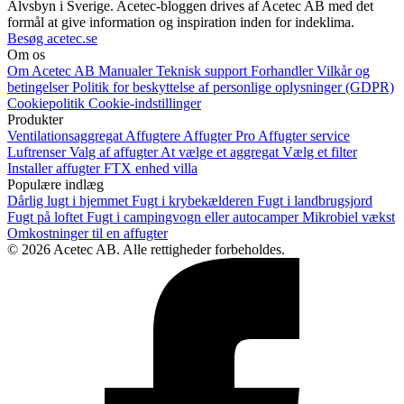
Älvsbyn i Sverige. Acetec-bloggen drives af Acetec AB med det
formål at give information og inspiration inden for indeklima.
Besøg acetec.se
Om os
Om Acetec AB
Manualer
Teknisk support
Forhandler
Vilkår og
betingelser
Politik for beskyttelse af personlige oplysninger (GDPR)
Cookiepolitik
Cookie-indstillinger
Produkter
Ventilationsaggregat
Affugtere
Affugter Pro
Affugter service
Luftrenser
Valg af affugter
At vælge et aggregat
Vælg et filter
Installer affugter
FTX enhed villa
Populære indlæg
Dårlig lugt i hjemmet
Fugt i krybekælderen
Fugt i landbrugsjord
Fugt på loftet
Fugt i campingvogn eller autocamper
Mikrobiel vækst
Omkostninger til en affugter
© 2026 Acetec AB. Alle rettigheder forbeholdes.