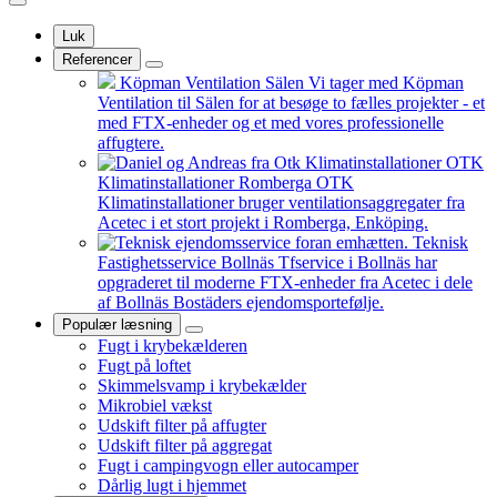
Luk
Referencer
Köpman Ventilation Sälen
Vi tager med Köpman
Ventilation til Sälen for at besøge to fælles projekter - et
med FTX-enheder og et med vores professionelle
affugtere.
OTK
Klimatinstallationer Romberga
OTK
Klimatinstallationer bruger ventilationsaggregater fra
Acetec i et stort projekt i Romberga, Enköping.
Teknisk
Fastighetsservice Bollnäs
Tfservice i Bollnäs har
opgraderet til moderne FTX-enheder fra Acetec i dele
af Bollnäs Bostäders ejendomsportefølje.
Populær læsning
Fugt i krybekælderen
Fugt på loftet
Skimmelsvamp i krybekælder
Mikrobiel vækst
Udskift filter på affugter
Udskift filter på aggregat
Fugt i campingvogn eller autocamper
Dårlig lugt i hjemmet