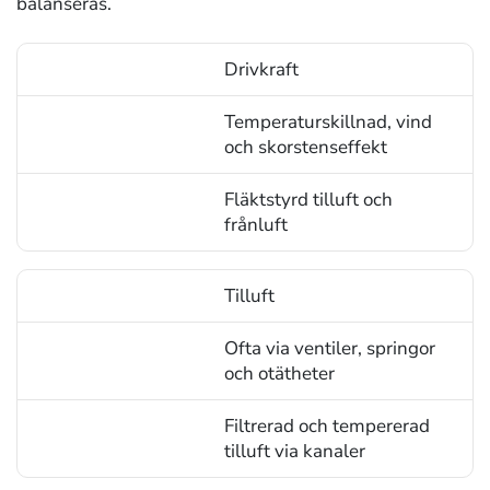
balanseras.
Drivkraft
Område
Temperaturskillnad, vind
Självdrag
och skorstenseffekt
FTX
Fläktstyrd tilluft och
frånluft
Tilluft
Ofta via ventiler, springor
och otätheter
Filtrerad och tempererad
tilluft via kanaler