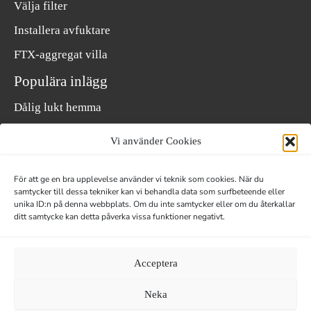
Välja filter
Installera avfuktare
FTX-aggregat villa
Populära inlägg
Dålig lukt hemma
Fukt i krypgrund
Vi använder Cookies
Fukt i torpargrund
För att ge en bra upplevelse använder vi teknik som cookies. När du
Fukt på vinden
samtycker till dessa tekniker kan vi behandla data som surfbeteende eller
Fukt i husvagn eller husbil
unika ID:n på denna webbplats. Om du inte samtycker eller om du återkallar
ditt samtycke kan detta påverka vissa funktioner negativt.
Mikrobiell påväxt
Kostnad för en avfuktare
Acceptera
Neka