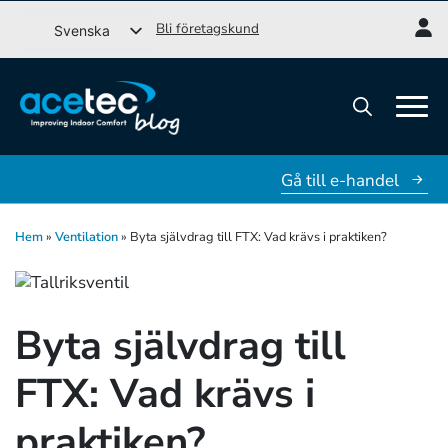
Gå
Bli företagskund
Svenska
till
English (UK)
innehåll
Dansk
Norsk bokmål
Search
for:
Gå till e-handel
Hem
»
Ventilation
»
Byta självdrag till FTX: Vad krävs i praktiken?
Byta självdrag till
FTX: Vad krävs i
praktiken?