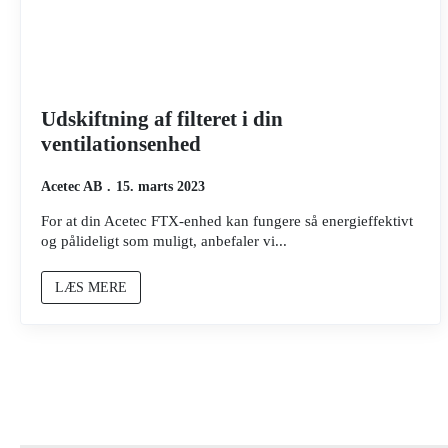
Udskiftning af filteret i din
ventilationsenhed
Acetec AB
15. marts 2023
For at din Acetec FTX-enhed kan fungere så energieffektivt
og pålideligt som muligt, anbefaler vi...
LÆS MERE