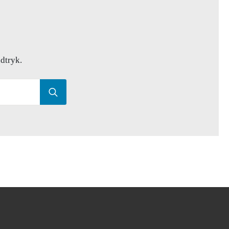
dtryk.
Søg
efter: