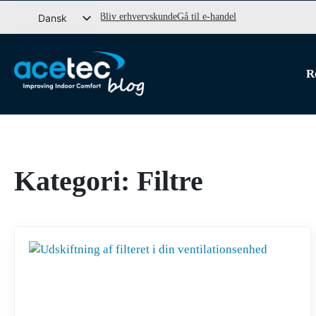
Gå
Bliv erhvervskunde
Gå til e-handel
Dansk
til
Svenska
indhold
English (UK)
R
Norsk bokmål
Kategori:
Filtre