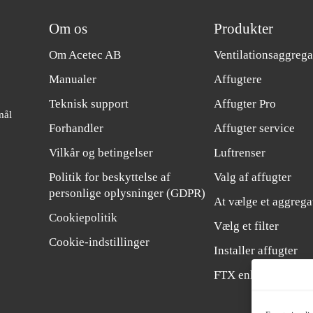
Om os
Produkter
Om Acetec AB
Ventilationsaggrega
Manualer
Affugtere
Teknisk support
Affugter Pro
mål
Forhandler
Affugter service
Vilkår og betingelser
Luftrenser
Politik for beskyttelse af
Valg af affugter
personlige oplysninger (GDPR)
At vælge et aggrega
Cookiepolitik
Vælg et filter
Cookie-indstillinger
Installer affugter
FTX enhed villa