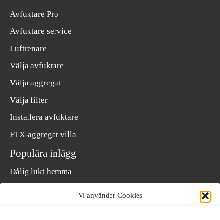
Avfuktare Pro
Avfuktare service
Luftrenare
Välja avfuktare
Välja aggregat
Välja filter
Installera avfuktare
FTX-aggregat villa
Populära inlägg
Dålig lukt hemma
Fukt i krypgrund
Vi använder Cookies
Fukt i torpargrund