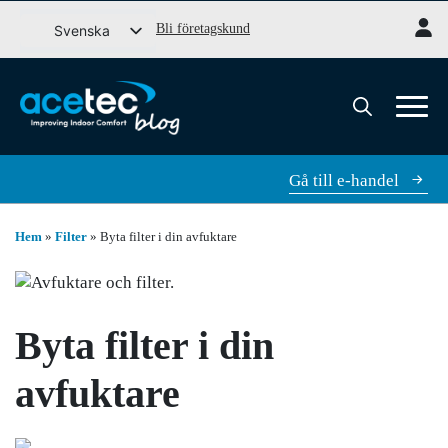
Gå
Bli företagskund
Svenska
till
English (UK)
innehåll
Dansk
Norsk bokmål
Search
for:
Gå till e-handel
Hem
»
Filter
»
Byta filter i din avfuktare
Byta filter i din
avfuktare