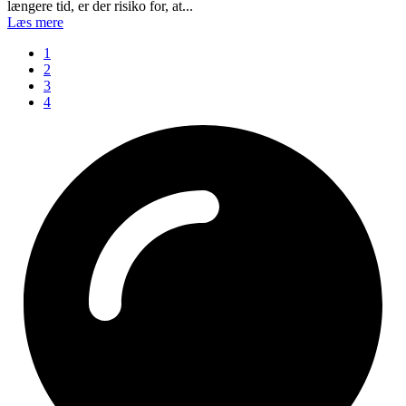
længere tid, er der risiko for, at...
Læs mere
1
2
3
4