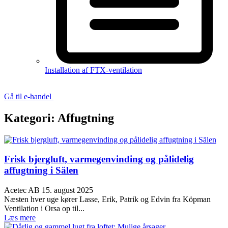
Installation af FTX-ventilation
Gå til e-handel
Kategori:
Affugtning
Frisk bjergluft, varmegenvinding og pålidelig
affugtning i Sälen
Acetec AB
15. august 2025
Næsten hver uge kører Lasse, Erik, Patrik og Edvin fra Köpman
Ventilation i Orsa op til...
Læs mere