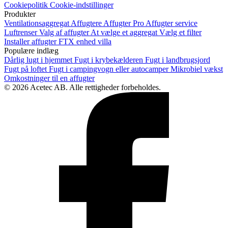
Cookiepolitik
Cookie-indstillinger
Produkter
Ventilationsaggregat
Affugtere
Affugter Pro
Affugter service
Luftrenser
Valg af affugter
At vælge et aggregat
Vælg et filter
Installer affugter
FTX enhed villa
Populære indlæg
Dårlig lugt i hjemmet
Fugt i krybekælderen
Fugt i landbrugsjord
Fugt på loftet
Fugt i campingvogn eller autocamper
Mikrobiel vækst
Omkostninger til en affugter
© 2026 Acetec AB. Alle rettigheder forbeholdes.