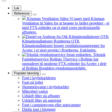
Luk
Referencer
Köpman Ventilation Sälen
Vi tager med Köpman
Ventilation til Sälen for at besøge to fælles projekter - et
med FTX-enheder og et med vores professionelle
affugtere.
OTK
Klimatinstallationer Romberga
OTK
Klimatinstallationer bruger ventilationsaggregater fra
Acetec i et stort projekt i Romberga, Enköping.
Teknisk
Fastighetsservice Bollnäs
Tfservice i Bollnäs har
opgraderet til moderne FTX-enheder fra Acetec i dele
af Bollnäs Bostäders ejendomsportefølje.
Populær læsning
Fugt i krybekælderen
Fugt på loftet
Skimmelsvamp i krybekælder
Mikrobiel vækst
Udskift filter på affugter
Udskift filter på aggregat
Fugt i campingvogn eller autocamper
Dårlig lugt i hjemmet