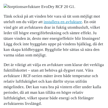
Tänk också på att vinden bör vara så tät som möjligt mot
uteluft om du väljer att
installera en avfuktare
. En otät
vind gör att avfuktaren drar in fuktig utomhusluft, vilket
leder till högre energiförbrukning och sämre effekt. Ju
tätare vinden är, desto mer energieffektiv blir lösningen!
Lägg dock inte byggplats uppe på vindens bjälklag, då det
kan skapa köldbryggor. Byggfolie bör sättas så nära den
varma sidan som möjligt.
Det är viktigt att välja en avfuktare som klarar det verkliga
fukttillskottet – utan att behöva gå dygnet runt. Våra
avfuktare i RCF-serien mäter även både temperatur och
relativ luftfuktighet och kan därför styras utifrån
mögelindex. Det kan vara bra på vintern eller under kalla
perioder, då att man kan tillåta en högre relativ
luftfuktighet, vilket sparar både energi och förlänger
avfuktarens livslängd.