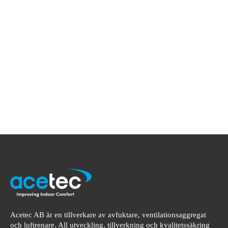
Acetec AB är en tillverkare av avfuktare, ventilationsaggregat
och luftrenare. All utveckling, tillverkning och kvalitetssäkring