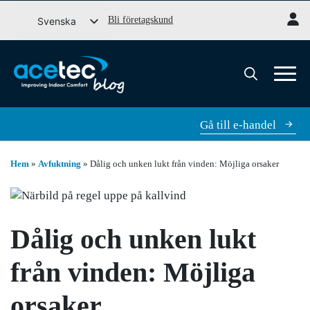
Gå
Bli företagskund
Svenska
till
English (UK)
innehåll
Dansk
Norsk bokmål
Search
for:
Gå till e-handel
Hem
»
Avfuktning
»
Dålig och unken lukt från vinden: Möjliga orsaker
Dålig och unken lukt
från vinden: Möjliga
orsaker