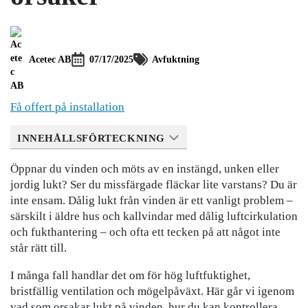
Acetec AB
07/17/2025
Avfuktning
Få offert på installation
INNEHÅLLSFÖRTECKNING
Öppnar du vinden och möts av en instängd, unken eller
jordig lukt? Ser du missfärgade fläckar lite varstans? Du är
inte ensam. Dålig lukt från vinden är ett vanligt problem –
särskilt i äldre hus och kallvindar med dålig luftcirkulation
och fukthantering – och ofta ett tecken på att något inte
står rätt till.
I många fall handlar det om för hög luftfuktighet,
bristfällig ventilation och mögelpåväxt. Här går vi igenom
vad som orsakar lukt på vinden, hur du kan kontrollera