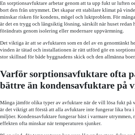
En sorptionsavfuktare arbetar genom att ta upp fukt ur luften o
bort den från utrymmet. Det skapar ett stabilare klimat på vind
minskar risken för kondens, mögel och luktproblem. För mång
är det en trygg och långsiktig lösning, särskilt när huset redan 
förändrats genom isolering eller modernare uppvärmning.
Det viktiga är att se avfuktaren som en del av en genomtänkt h
vinden är tätad och installationen är rätt utförd gör en sorptio
stor skillnad för både byggnadens skick och den allmänna boe
Varför sorptionsavfuktare ofta p
bättre än kondensavfuktare på 
Många jämför olika typer av avfuktare när de vill lösa fukt på 
är det viktigt att förstå att alla avfuktare inte fungerar lika bra i
miljöer. Kondensavfuktare fungerar bäst i varmare utrymmen,
effekten ofta minskar när temperaturen sjunker.