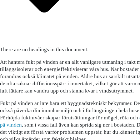
There are no headings in this document.
Att hantera fukt på vinden är en allt vanligare utmaning i takt m
tilläggsisolerar och energieffektiviserar våra hus. När bostäder 
förändras också klimatet på vinden. Äldre hus är särskilt utsatt
de ofta saknar diffusionsspärr i innertaket, vilket gör att varm 
luft lättare kan vandra upp och stanna kvar i vindsutrymmet.
Fukt på vinden är inte bara ett byggnadstekniskt bekymmer. De
också påverka din inomhusmiljö och i förlängningen hela huset
Förhöjda fuktnivåer skapar förutsättningar för mögel, röta och
på vinden
, som i vissa fall även kan sprida sig ner i bostaden. D
det viktigt att förstå varför problemen uppstår, hur du känner 
och vilka åtgärder som faktiskt hjälper.