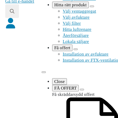
Dansk
Gå till e-handel
Hitta rätt produkt
Norsk bokmål
Välj ventaggregat
Välj avfuktare
Search
Välj filter
for:
Hitta luftrenare
Återförsäljare
Lokala säljare
Få offert
Installation av avfuktare
Installation av FTX-ventilati
Close
FÅ OFFERT
Få skräddarsydd offert