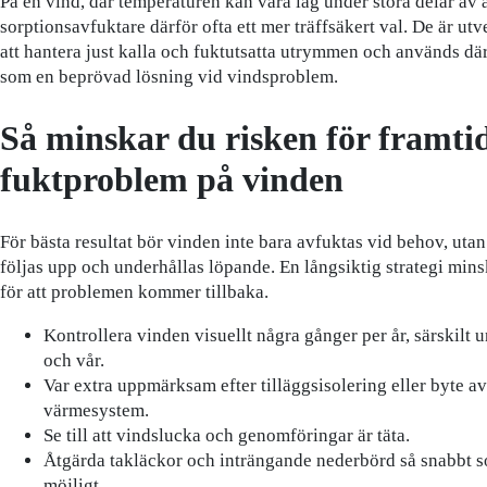
På en vind, där temperaturen kan vara låg under stora delar av å
sorptionsavfuktare därför ofta ett mer träffsäkert val. De är ut
att hantera just kalla och fuktutsatta utrymmen och används där
som en beprövad lösning vid vindsproblem.
Så minskar du risken för framti
fuktproblem på vinden
För bästa resultat bör vinden inte bara avfuktas vid behov, uta
följas upp och underhållas löpande. En långsiktig strategi mins
för att problemen kommer tillbaka.
Kontrollera vinden visuellt några gånger per år, särskilt u
och vår.
Var extra uppmärksam efter tilläggsisolering eller byte av
värmesystem.
Se till att vindslucka och genomföringar är täta.
Åtgärda takläckor och inträngande nederbörd så snabbt 
möjligt.