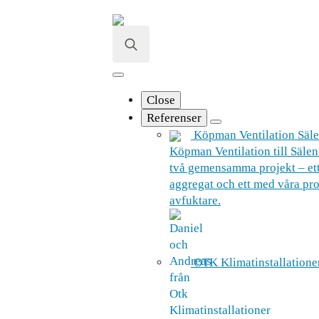
Gå
till
innehåll
Search
for:
Close
Referenser
Köpman Ventilation Säl
Köpman Ventilation till Sälen
två gemensamma projekt – et
aggregat och ett med våra pro
avfuktare.
OTK Klimatinstallation