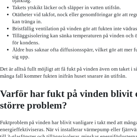
bjälklag.
Takets ytskikt läcker och släpper in vatten utifrån.
Otätheter vid takfot, nock eller genomföringar gör att re
kan tränga in.
Bristfällig ventilation på vinden gör att fukten inte vädras
Tilläggsisolering kan sänka temperaturen på vinden och 
för kondens.
Äldre hus saknar ofta diffusionsspärr, vilket gör att mer f
sig upp.
Det är alltså fullt möjligt att få fukt på vinden även om taket i si
många fall kommer fukten inifrån huset snarare än utifrån.
Varför har fukt på vinden blivit 
större problem?
Fuktproblem på vinden har blivit vanligare i takt med att mång
energieffektiviseras. När vi installerar värmepump eller fjärrvä
till 3-glasfönster och tilläggsisolerar, minskar energiförluster