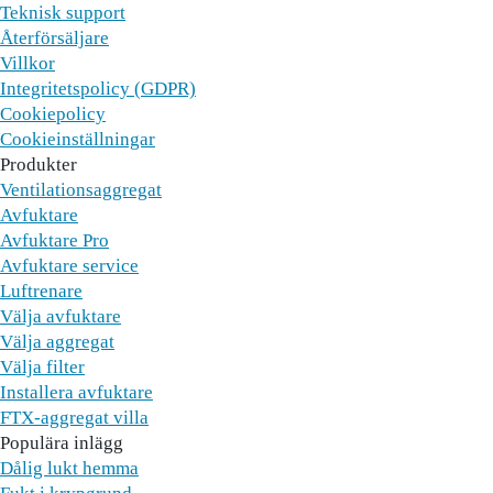
Teknisk support
Återförsäljare
Villkor
Integritetspolicy (GDPR)
Cookiepolicy
Cookieinställningar
Produkter
Ventilationsaggregat
Avfuktare
Avfuktare Pro
Avfuktare service
Luftrenare
Välja avfuktare
Välja aggregat
Välja filter
Installera avfuktare
FTX-aggregat villa
Populära inlägg
Dålig lukt hemma