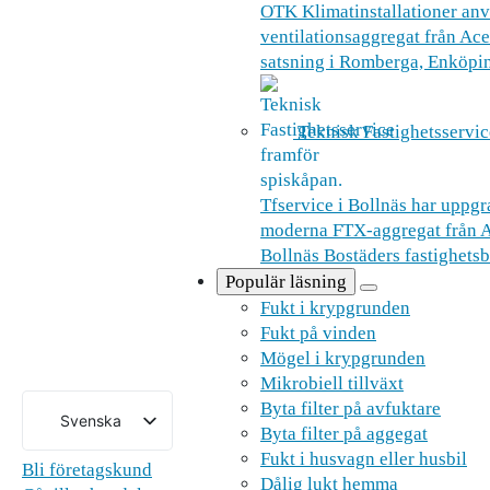
OTK Klimatinstallationer an
ventilationsaggregat från Acet
satsning i Romberga, Enköpi
Teknisk Fastighetsservic
Tfservice i Bollnäs har uppgra
moderna FTX-aggregat från Ac
Bollnäs Bostäders fastighetsb
Populär läsning
Fukt i krypgrunden
Fukt på vinden
Mögel i krypgrunden
Mikrobiell tillväxt
Byta filter på avfuktare
Svenska
Byta filter på aggegat
English (UK)
Fukt i husvagn eller husbil
Bli företagskund
Dålig lukt hemma