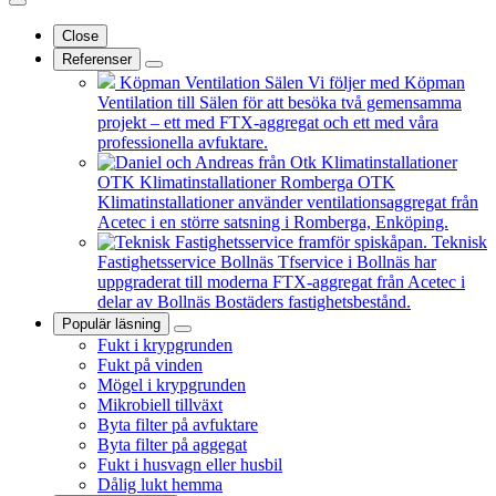
Close
Referenser
Köpman Ventilation Sälen
Vi följer med Köpman
Ventilation till Sälen för att besöka två gemensamma
projekt – ett med FTX-aggregat och ett med våra
professionella avfuktare.
OTK Klimatinstallationer Romberga
OTK
Klimatinstallationer använder ventilationsaggregat från
Acetec i en större satsning i Romberga, Enköping.
Teknisk
Fastighetsservice Bollnäs
Tfservice i Bollnäs har
uppgraderat till moderna FTX-aggregat från Acetec i
delar av Bollnäs Bostäders fastighetsbestånd.
Populär läsning
Fukt i krypgrunden
Fukt på vinden
Mögel i krypgrunden
Mikrobiell tillväxt
Byta filter på avfuktare
Byta filter på aggegat
Fukt i husvagn eller husbil
Dålig lukt hemma