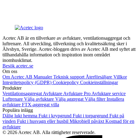
Acetec AB är en tillverkare av avfuktare, ventilationsaggregat och
luftrenare. All utveckling, tillverkning och kvalitetssäkring sker i
Älvsbyn, Sverige. Acetec-bloggen drivs av Acetec AB med syftet att
tillhandahålla information och inspiration inom området
inomhusklimat.
Besök acetec.se
Om oss
Om Acetec AB
Manualer
Teknisk support
Återförsäljare
Villkor
Integritetspolicy (GDPR)
Cookiepolicy
Cookieinställningar
Produkter
Ventilationsaggregat
Avfuktare
Avfuktare Pro
Avfuktare service
Luftrenare
Välja avfuktare
Välja aggregat
Välja filter
Installera
avfuktare
FTX-aggregat villa
Populära inlägg
Dålig lukt hemma
Fukt i krypgrund
Fukt i torpargrund
Fukt på
vinden
Fukt i husvagn eller husbil
Mikrobiell påväxt
Kostnad för en
avfuktare
© 2026 Acetec AB. Alla rättigheter reserverade.