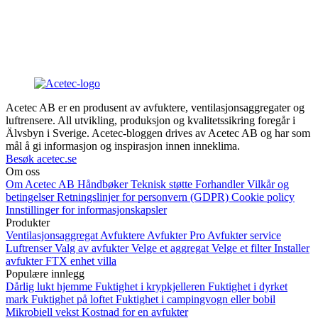
Acetec AB er en produsent av avfuktere, ventilasjonsaggregater og
luftrensere. All utvikling, produksjon og kvalitetssikring foregår i
Älvsbyn i Sverige. Acetec-bloggen drives av Acetec AB og har som
mål å gi informasjon og inspirasjon innen inneklima.
Besøk acetec.se
Om oss
Om Acetec AB
Håndbøker
Teknisk støtte
Forhandler
Vilkår og
betingelser
Retningslinjer for personvern (GDPR)
Cookie policy
Innstillinger for informasjonskapsler
Produkter
Ventilasjonsaggregat
Avfuktere
Avfukter Pro
Avfukter service
Luftrenser
Valg av avfukter
Velge et aggregat
Velge et filter
Installer
avfukter
FTX enhet villa
Populære innlegg
Dårlig lukt hjemme
Fuktighet i krypkjelleren
Fuktighet i dyrket
mark
Fuktighet på loftet
Fuktighet i campingvogn eller bobil
Mikrobiell vekst
Kostnad for en avfukter