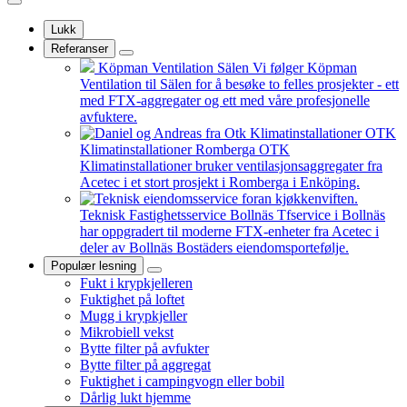
Lukk
Referanser
Köpman Ventilation Sälen
Vi følger Köpman
Ventilation til Sälen for å besøke to felles prosjekter - ett
med FTX-aggregater og ett med våre profesjonelle
avfuktere.
OTK
Klimatinstallationer Romberga
OTK
Klimatinstallationer bruker ventilasjonsaggregater fra
Acetec i et stort prosjekt i Romberga i Enköping.
Teknisk Fastighetsservice Bollnäs
Tfservice i Bollnäs
har oppgradert til moderne FTX-enheter fra Acetec i
deler av Bollnäs Bostäders eiendomsportefølje.
Populær lesning
Fukt i krypkjelleren
Fuktighet på loftet
Mugg i krypkjeller
Mikrobiell vekst
Bytte filter på avfukter
Bytte filter på aggregat
Fuktighet i campingvogn eller bobil
Dårlig lukt hjemme