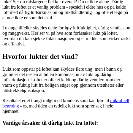
lukt? Ser du misfargede flekker overalt? Du er ikke alene. Dårlig
lukt fra loftet er et vanlig problem - spesielt i eldre hus og på kalde
loft med dårlig luftsirkulasjon og fukthåndtering - og ofte et tegn på
at noe ikke er som det skal.
I mange tilfeller skyldes dette for høy luftfuktighet, dårlig ventilasjon
og muggvekst. Her ser vi på hva som forårsaker lukt på loftet,
hvordan du kan sjekke fuktsituasjonen og et middel som virker raskt
og effektivt.
Hvorfor lukter det vind?
Lukt som oppstår på loftet kan skyldes flere ting, men i bunn og
grunn er det nesten alltid en kombinasjon av fukt og dårlig
luftsirkulasjon. Loftet er ofte et kaldt og dårlig ventilert rom der
varm og fuktig luft fra boligen stiger opp gjennom utettheter eller
utilstrekkelig isolasjon.
Resultatet er et trangt miljø med kondens som kan føre til
mikrobiell
begroing
- og med tiden en tydelig lukt som sprer seg i hele
hjemmet.
Vanlige årsaker til dårlig lukt fra loftet: