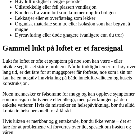
Høy luftfuktighet i lengre perioder
Utilstrekkelig eller feil plassert ventilasjon
Kondens fra varm luft som kommer opp fra boligen
Lekkasjer eller et overflatelag som lekker
Organisk materiale som tre eller isolasjon som har begynt å
mugne
Dyreavføring eller døde gnagere (vanligere enn du tror)
Gammel lukt på loftet er et faresignal
Lukt fra loftet er ofte et symptom på noe som kan være - eller
utvikle seg til - et større problem. Når luftfuktigheten er for høy over
lang tid, er det fare for at muggsporer får fotfeste, noe som i sin tur
kan ha en negativ innvirkning på både inneluftkvaliteten og husets
konstruksjon.
Noen mennesker er følsomme for mugg og kan oppleve symptomer
som irritasjon i luftveiene eller allergi, men påvirkningen på den
enkelte varierer. Hvis du mistenker en helsepåvirkning, bør du alltid
kontakte helsepersonell for å få råd.
Hvis lukten er merkbar og gjentakende, bør du ikke vente – det er
fare for at problemene vil forverres over tid, spesielt om høsten og
våren.