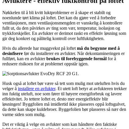
Avfuktere - effektiv fuktkontroll på loftet
Nøkkelen til å bli kvitt luktproblemer er å skape et stabilt og
noenlunde tørt klima på loftet. Det kan du gjøre ved å forbedre
ventilasjonen, men ventilasjonsmengden er vanskelig å kontrollere
fullt ut, da den påvirkes av ting som vær, temperatur, isolasjon og
trykkforskjeller. En avfukter er derimot raskt en effektiv løsning som
gir deg konkret og pålitelig kontroll over luftfuktigheten.
Hvis du allerede har muggvekst på loftet
må du begynne med å
desinfisere
før du installerer en avfukter. Når dekontamineringen er
fullført, kan en avfukter
brukes til forebyggende formål
for å
redusere risikoen for at problemet oppstår igjen.
Husk også at loftet bør være så tett som mulig mot uteluften hvis du
velger å
installere en avfukter
. Et utett loft betyr at avfukteren trekker
inn fuktig uteluft, noe som fører til høyere energiforbruk og lavere
effektivitet. Jo tettere loftet er, desto mer energieffektiv blir
løsningen! Byggfolien må imidlertid ikke plasseres oppå loftsgulvet,
da dette kan skape kuldebroer. Byggefolien bør plasseres så nær den
varme siden som mulig.
Det er viktig å velge en avfukter som kan håndtere den faktiske