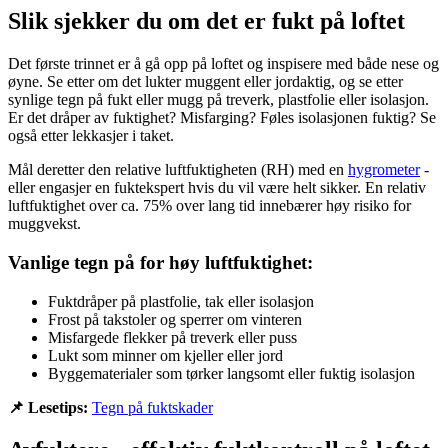
Slik sjekker du om det er fukt på loftet
Det første trinnet er å gå opp på loftet og inspisere med både nese og
øyne. Se etter om det lukter muggent eller jordaktig, og se etter
synlige tegn på fukt eller mugg på treverk, plastfolie eller isolasjon.
Er det dråper av fuktighet? Misfarging? Føles isolasjonen fuktig? Se
også etter lekkasjer i taket.
Mål deretter den relative luftfuktigheten (RH) med en
hygrometer
-
eller engasjer en fuktekspert hvis du vil være helt sikker. En relativ
luftfuktighet over ca. 75% over lang tid innebærer høy risiko for
muggvekst.
Vanlige tegn på for høy luftfuktighet:
Fuktdråper på plastfolie, tak eller isolasjon
Frost på takstoler og sperrer om vinteren
Misfargede flekker på treverk eller puss
Lukt som minner om kjeller eller jord
Byggematerialer som tørker langsomt eller fuktig isolasjon
📌 Lesetips:
Tegn på fuktskader