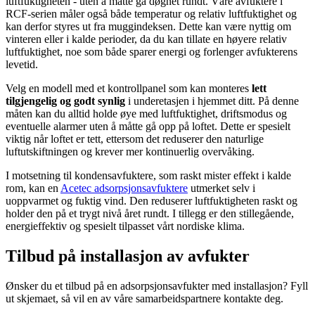
luftfuktigheten - uten å måtte gå døgnet rundt. Våre avfuktere i
RCF-serien måler også både temperatur og relativ luftfuktighet og
kan derfor styres ut fra muggindeksen. Dette kan være nyttig om
vinteren eller i kalde perioder, da du kan tillate en høyere relativ
luftfuktighet, noe som både sparer energi og forlenger avfukterens
levetid.
Velg en modell med et kontrollpanel som kan monteres
lett
tilgjengelig og godt synlig
i underetasjen i hjemmet ditt. På denne
måten kan du alltid holde øye med luftfuktighet, driftsmodus og
eventuelle alarmer uten å måtte gå opp på loftet. Dette er spesielt
viktig når loftet er tett, ettersom det reduserer den naturlige
luftutskiftningen og krever mer kontinuerlig overvåking.
I motsetning til kondensavfuktere, som raskt mister effekt i kalde
rom, kan en
Acetec adsorpsjonsavfuktere
utmerket selv i
uoppvarmet og fuktig vind. Den reduserer luftfuktigheten raskt og
holder den på et trygt nivå året rundt. I tillegg er den stillegående,
energieffektiv og spesielt tilpasset vårt nordiske klima.
Tilbud på installasjon av avfukter
Ønsker du et tilbud på en adsorpsjonsavfukter med installasjon? Fyll
ut skjemaet, så vil en av våre samarbeidspartnere kontakte deg.