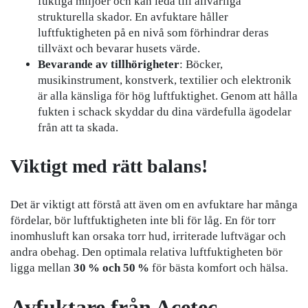
fuktiga miljöer och kan leda till allvarliga
strukturella skador. En avfuktare håller
luftfuktigheten på en nivå som förhindrar deras
tillväxt och bevarar husets värde.
Bevarande av tillhörigheter
: Böcker,
musikinstrument, konstverk, textilier och elektronik
är alla känsliga för hög luftfuktighet. Genom att hålla
fukten i schack skyddar du dina värdefulla ägodelar
från att ta skada.
Viktigt med rätt balans!
Det är viktigt att förstå att även om en avfuktare har många
fördelar, bör luftfuktigheten inte bli för låg. En för torr
inomhusluft kan orsaka torr hud, irriterade luftvägar och
andra obehag. Den optimala relativa luftfuktigheten bör
ligga mellan
30 % och 50 %
för bästa komfort och hälsa.
Avfuktare från Acetec