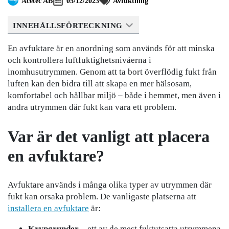
Acetec AB
05/12/2023
Avfuktning
INNEHÅLLSFÖRTECKNING
En avfuktare är en anordning som används för att minska
och kontrollera luftfuktighetsnivåerna i
inomhusutrymmen. Genom att ta bort överflödig fukt från
luften kan den bidra till att skapa en mer hälsosam,
komfortabel och hållbar miljö – både i hemmet, men även i
andra utrymmen där fukt kan vara ett problem.
Var är det vanligt att placera
en avfuktare?
Avfuktare används i många olika typer av utrymmen där
fukt kan orsaka problem. De vanligaste platserna att
installera en avfuktare
är:
Krypgrunder
– ett av de mest fuktutsatta utrymmena