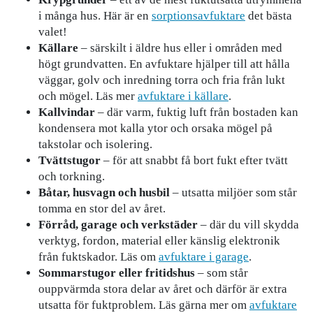
i många hus. Här är en
sorptionsavfuktare
det bästa
valet!
Källare
– särskilt i äldre hus eller i områden med
högt grundvatten. En avfuktare hjälper till att hålla
väggar, golv och inredning torra och fria från lukt
och mögel. Läs mer
avfuktare i källare
.
Kallvindar
– där varm, fuktig luft från bostaden kan
kondensera mot kalla ytor och orsaka mögel på
takstolar och isolering.
Tvättstugor
– för att snabbt få bort fukt efter tvätt
och torkning.
Båtar, husvagn och husbil
– utsatta miljöer som står
tomma en stor del av året.
Förråd, garage och verkstäder
– där du vill skydda
verktyg, fordon, material eller känslig elektronik
från fuktskador. Läs om
avfuktare i garage
.
Sommarstugor eller fritidshus
– som står
ouppvärmda stora delar av året och därför är extra
utsatta för fuktproblem. Läs gärna mer om
avfuktare