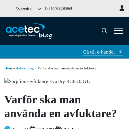
Gå
Bli företagskund
Svenska
till
English (UK)
innehåll
Dansk
Norsk bokmål
Search
for:
Gå till e-handel
Hem
»
Avfuktning
»
Varför ska man använda en avfuktare?
Varför ska man
använda en avfuktare?