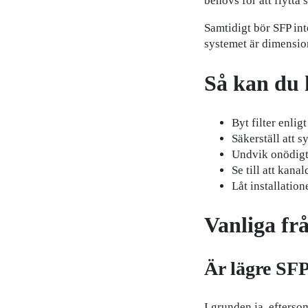
behövs för att flytta
Samtidigt bör SFP int
systemet är dimension
Så kan du 
Byt filter enli
Säkerställ att s
Undvik onödigt
Se till att kana
Låt installation
Vanliga fr
Är lägre SFP
I grunden ja, efterso