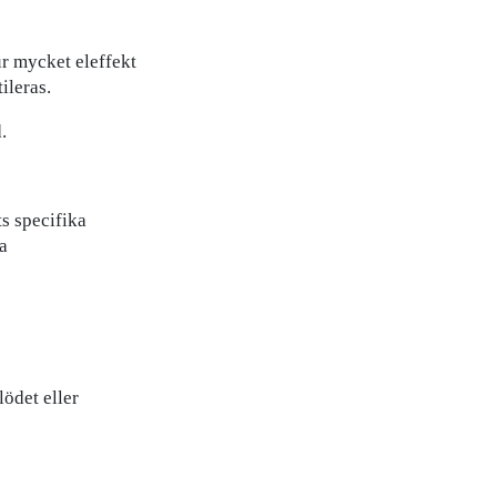
ur mycket eleffekt
ileras.
.
ts specifika
la
lödet eller