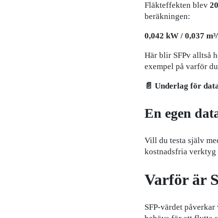
Fläkteffekten blev
20
beräkningen:
0,042 kW / 0,037 m³/
Här blir SFPv alltså h
exempel på varför du 
📄 Underlag för da
En egen dat
Vill du testa själv m
kostnadsfria verktyg
Varför är 
SFP-värdet påverkar v