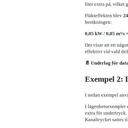
liter extra på, vilket
Fläkteffekten blev
24
beräkningen:
0,05 kW / 0,05 m³/s 
Det visar att ett någ
effektivt vid vald dri
📄 Underlag för dat
Exempel 2: L
I nedan exempel anv
I lägenhetsexemplet 
extra för undertryck
Kanaltrycket sattes ti