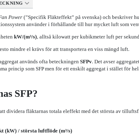
ECKNING
 Fan Power
(”Specifik Fläkteffekt” på svenska) och beskriver h
ationssystem använder i förhållande till hur mycket luft som vent
nheten
kW/(m³/s)
, alltså kilowatt per kubikmeter luft per sekund
esto mindre el krävs för att transportera en viss mängd luft.
ggregat används ofta beteckningen
SFPv
. Det avser aggregate
mma princip som SFP men för ett enskilt aggregat i stället för he
nas SFP?
 dividera fläktarnas totala eleffekt med det största av tilluftsf
kt (kW) / största luftflöde (m³/s)