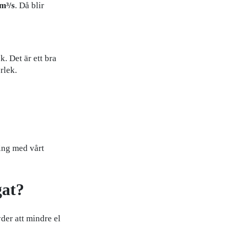
m³/s
. Då blir
k. Det är ett bra
rlek.
ning med vårt
gat?
der att mindre el