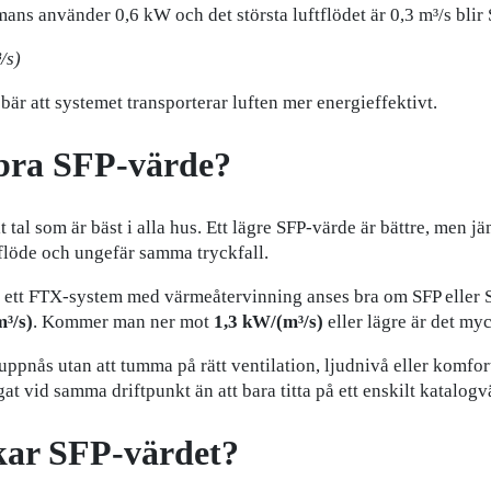
ans använder 0,6 kW och det största luftflödet är 0,3 m³/s blir
/s)
ebär att systemet transporterar luften mer energieffektivt.
 bra SFP-värde?
t tal som är bäst i alla hus. Ett lägre SFP-värde är bättre, men 
flöde och ungefär samma tryckfall.
 ett FTX-system med värmeåtervinning anses bra om SFP eller 
³/s)
. Kommer man ner mot
1,3 kW/(m³/s)
eller lägre är det myc
uppnås utan att tumma på rätt ventilation, ljudnivå eller komfort
at vid samma driftpunkt än att bara titta på ett enskilt katalogv
kar SFP-värdet?