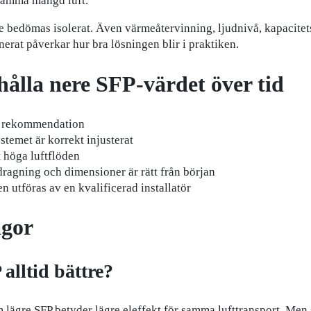
 samma mängd luft.
e bedömas isolerat. Även värmeåtervinning, ljudnivå, kapacitet
erat påverkar hur bra lösningen blir i praktiken.
hålla nere SFP-värdet över tid
gt rekommendation
ystemet är korrekt injusterat
 höga luftflöden
ldragning och dimensioner är rätt från början
en utföras av en kvalificerad installatör
ågor
 alltid bättre?
m lägre SFP betyder lägre eleffekt för samma lufttransport. Men