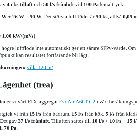
 gav
45 l/s tilluft
och
50 l/s frånluft
vid
100 Pa
kanaltryck.
 W + 26 W = 50 W
. Det största luftflödet är
50 l/s
, alltså
0,05 m
= 1,00 kW/(m³/s)
ot högre luftflöde inte automatiskt ger ett sämre SFPv-värde. Om
ftpunkt kan resultatet fortfarande bli lågt.
akörningen:
villa 120 m²
ägenhet (trea)
änder vi vårt FTX-aggregat
EvoAir A60T G2
i vårt beräknings
utgick vi från
15 l/s
från badrum,
15 l/s
från kök,
5 l/s
från klä
. Det gav
37 l/s frånluft
. Tilluften sattes till
10 l/s
+
10 l/s
+
15 l/
ll
70 Pa
.