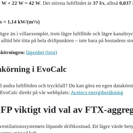
 W + 22 W = 42 W
. Det största luftflödet är
37 l/s
, alltså
0,037 
s = 1,14 kW/(m³/s)
ögre än i villaexemplet, trots lägre luftflöde och lägre kanaltryc
alltid bör titta på hela driftpunkten – inte bara på bostadens sto
takörningen:
lägenhet (trea)
akörning i EvoCalc
ed andra luftflöden och tryckfall? Du kan göra en egen datakör
 EvoCalc direkt på vår webbplats:
Acetecs energiberäkning
SFP viktigt vid val av FTX-aggre
entilationssystemets löpande driftkostnad. Ett lägre värde bety