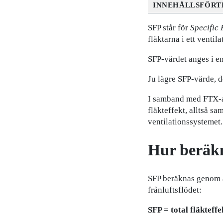
INNEHÅLLSFÖRT
SFP står för
Specific
fläktarna i ett ventil
SFP-värdet anges i e
Ju lägre SFP-värde, d
I samband med FTX-a
fläkteffekt, alltså sa
ventilationssystemet.
Hur beräk
SFP beräknas genom att
frånluftsflödet:
SFP = total fläkteffe