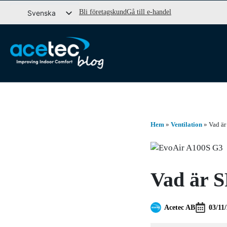
Gå
Bli företagskund
Gå till e-handel
Svenska
till
English (UK)
innehåll
Dansk
Norsk bokmål
Hem
»
Ventilation
»
Vad är
Vad är 
Acetec AB
03/11