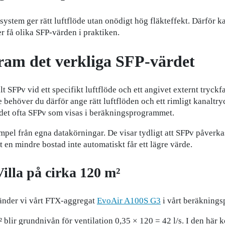
 system ger rätt luftflöde utan onödigt hög fläkteffekt. Därför ka
er få olika SFP-värden i praktiken.
fram det verkliga SFP-värdet
 SFPv vid ett specifikt luftflöde och ett angivet externt tryckfal
 behöver du därför ange rätt luftflöden och ett rimligt kanaltryc
det ofta SFPv som visas i beräkningsprogrammet.
pel från egna datakörningar. De visar tydligt att SFPv påverka
t en mindre bostad inte automatiskt får ett lägre värde.
illa på cirka 120 m²
änder vi vårt FTX-aggregat
EvoAir A100S G3
i vårt beräkning
² blir grundnivån för ventilation 0,35 × 120 = 42 l/s. I den här