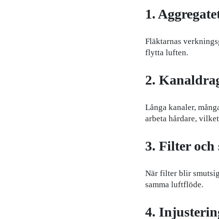
1. Aggregate
Fläktarnas verkningsg
flytta luften.
2. Kanaldra
Långa kanaler, många
arbeta hårdare, vilke
3. Filter och
När filter blir smutsi
samma luftflöde.
4. Injusteri