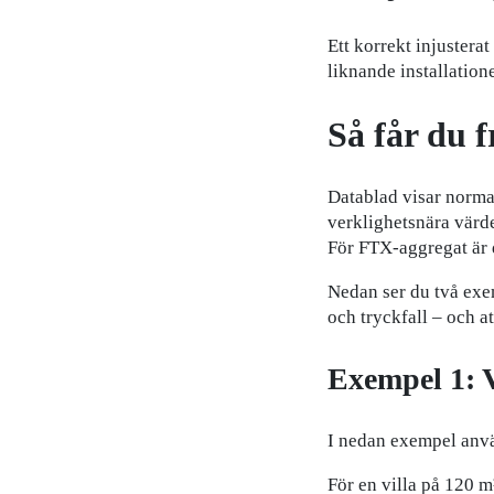
Ett korrekt injusterat
liknande installation
Så får du 
Datablad visar normalt
verklighetsnära värde
För FTX-aggregat är 
Nedan ser du två exem
och tryckfall – och at
Exempel 1: V
I nedan exempel anv
För en villa på 120 m