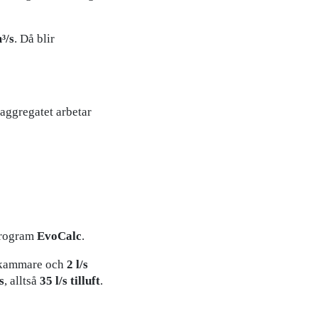
³/s
. Då blir
 aggregatet arbetar
program
EvoCalc
.
dkammare och
2 l/s
s
, alltså
35 l/s tilluft
.