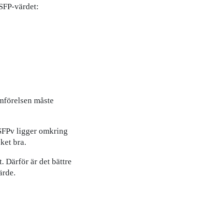
 SFP-värdet:
jämförelsen måste
SFPv ligger omkring
ket bra.
. Därför är det bättre
ärde.