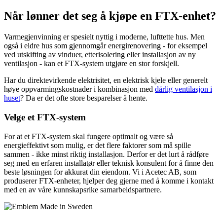
Når lønner det seg å kjøpe en FTX-enhet?
Varmegjenvinning er spesielt nyttig i moderne, lufttette hus. Men
også i eldre hus som gjennomgår energirenovering - for eksempel
ved utskifting av vinduer, etterisolering eller installasjon av ny
ventilasjon - kan et FTX-system utgjøre en stor forskjell.
Har du direktevirkende elektrisitet, en elektrisk kjele eller generelt
høye oppvarmingskostnader i kombinasjon med
dårlig ventilasjon i
huset
? Da er det ofte store besparelser å hente.
Velge et FTX-system
For at et FTX-system skal fungere optimalt og være så
energieffektivt som mulig, er det flere faktorer som må spille
sammen - ikke minst riktig installasjon. Derfor er det lurt å rådføre
seg med en erfaren installatør eller teknisk konsulent for å finne den
beste løsningen for akkurat din eiendom. Vi i Acetec AB, som
produserer FTX-enheter, hjelper deg gjerne med å komme i kontakt
med en av våre kunnskapsrike samarbeidspartnere.