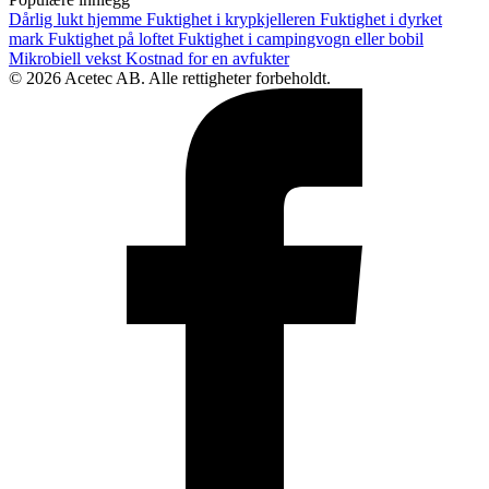
Dårlig lukt hjemme
Fuktighet i krypkjelleren
Fuktighet i dyrket
mark
Fuktighet på loftet
Fuktighet i campingvogn eller bobil
Mikrobiell vekst
Kostnad for en avfukter
© 2026 Acetec AB. Alle rettigheter forbeholdt.