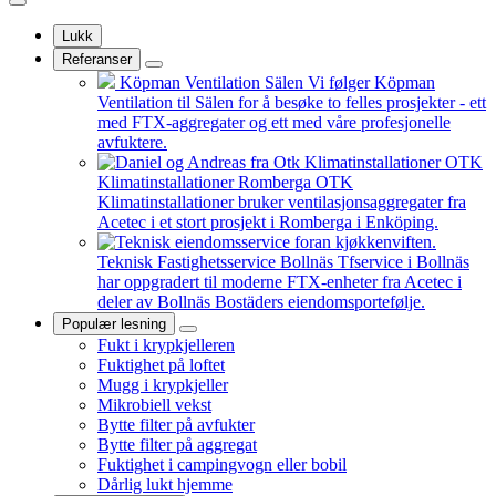
Lukk
Referanser
Köpman Ventilation Sälen
Vi følger Köpman
Ventilation til Sälen for å besøke to felles prosjekter - ett
med FTX-aggregater og ett med våre profesjonelle
avfuktere.
OTK
Klimatinstallationer Romberga
OTK
Klimatinstallationer bruker ventilasjonsaggregater fra
Acetec i et stort prosjekt i Romberga i Enköping.
Teknisk Fastighetsservice Bollnäs
Tfservice i Bollnäs
har oppgradert til moderne FTX-enheter fra Acetec i
deler av Bollnäs Bostäders eiendomsportefølje.
Populær lesning
Fukt i krypkjelleren
Fuktighet på loftet
Mugg i krypkjeller
Mikrobiell vekst
Bytte filter på avfukter
Bytte filter på aggregat
Fuktighet i campingvogn eller bobil
Dårlig lukt hjemme