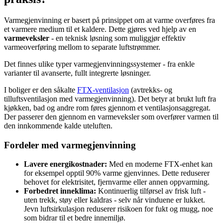
Varmegjenvinning er basert på prinsippet om at varme overføres fra
et varmere medium til et kaldere. Dette gjøres ved hjelp av en
varmeveksler
- en teknisk løsning som muliggjør effektiv
varmeoverføring mellom to separate luftstrømmer.
Det finnes ulike typer varmegjenvinningssystemer - fra enkle
varianter til avanserte, fullt integrerte løsninger.
I boliger er den såkalte
FTX-ventilasjon
(avtrekks- og
tilluftsventilasjon med varmegjenvinning). Det betyr at brukt luft fra
kjøkken, bad og andre rom føres gjennom et ventilasjonsaggregat.
Der passerer den gjennom en varmeveksler som overfører varmen til
den innkommende kalde uteluften.
Fordeler med varmegjenvinning
Lavere energikostnader:
Med en moderne FTX-enhet kan
for eksempel opptil 90% varme gjenvinnes. Dette reduserer
behovet for elektrisitet, fjernvarme eller annen oppvarming.
Forbedret inneklima:
Kontinuerlig tilførsel av frisk luft -
uten trekk, støy eller kaldras - selv når vinduene er lukket.
Jevn luftsirkulasjon reduserer risikoen for fukt og mugg, noe
som bidrar til et bedre innemiljø.