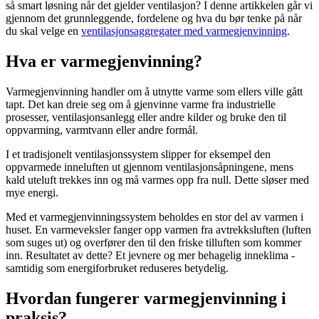
så smart løsning når det gjelder ventilasjon? I denne artikkelen går vi
gjennom det grunnleggende, fordelene og hva du bør tenke på når
du skal velge en
ventilasjonsaggregater med varmegjenvinning
.
Hva er varmegjenvinning?
Varmegjenvinning handler om å utnytte varme som ellers ville gått
tapt. Det kan dreie seg om å gjenvinne varme fra industrielle
prosesser, ventilasjonsanlegg eller andre kilder og bruke den til
oppvarming, varmtvann eller andre formål.
I et tradisjonelt ventilasjonssystem slipper for eksempel den
oppvarmede inneluften ut gjennom ventilasjonsåpningene, mens
kald uteluft trekkes inn og må varmes opp fra null. Dette sløser med
mye energi.
Med et varmegjenvinningssystem beholdes en stor del av varmen i
huset. En varmeveksler fanger opp varmen fra avtrekksluften (luften
som suges ut) og overfører den til den friske tilluften som kommer
inn. Resultatet av dette? Et jevnere og mer behagelig inneklima -
samtidig som energiforbruket reduseres betydelig.
Hvordan fungerer varmegjenvinning i
praksis?