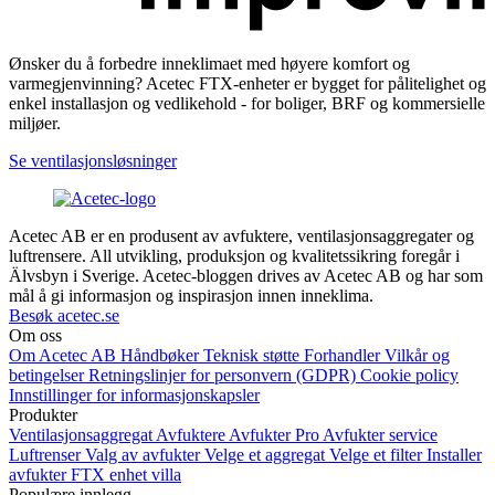
Ønsker du å forbedre inneklimaet med høyere komfort og
varmegjenvinning? Acetec FTX-enheter er bygget for pålitelighet og
enkel installasjon og vedlikehold - for boliger, BRF og kommersielle
miljøer.
Se ventilasjonsløsninger
Acetec AB er en produsent av avfuktere, ventilasjonsaggregater og
luftrensere. All utvikling, produksjon og kvalitetssikring foregår i
Älvsbyn i Sverige. Acetec-bloggen drives av Acetec AB og har som
mål å gi informasjon og inspirasjon innen inneklima.
Besøk acetec.se
Om oss
Om Acetec AB
Håndbøker
Teknisk støtte
Forhandler
Vilkår og
betingelser
Retningslinjer for personvern (GDPR)
Cookie policy
Innstillinger for informasjonskapsler
Produkter
Ventilasjonsaggregat
Avfuktere
Avfukter Pro
Avfukter service
Luftrenser
Valg av avfukter
Velge et aggregat
Velge et filter
Installer
avfukter
FTX enhet villa
Populære innlegg