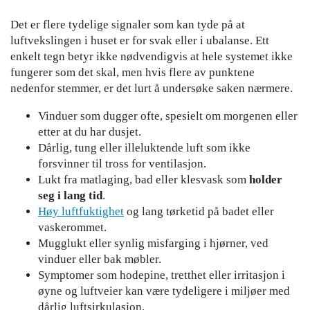
Det er flere tydelige signaler som kan tyde på at
luftvekslingen i huset er for svak eller i ubalanse. Ett
enkelt tegn betyr ikke nødvendigvis at hele systemet ikke
fungerer som det skal, men hvis flere av punktene
nedenfor stemmer, er det lurt å undersøke saken nærmere.
Vinduer som dugger ofte, spesielt om morgenen eller
etter at du har dusjet.
Dårlig, tung eller illeluktende luft som ikke
forsvinner til tross for ventilasjon.
Lukt fra matlaging, bad eller klesvask som
holder
seg i lang tid
.
Høy luftfuktighet
og lang tørketid på badet eller
vaskerommet.
Mugglukt eller synlig misfarging i hjørner, ved
vinduer eller bak møbler.
Symptomer som hodepine, tretthet eller irritasjon i
øyne og luftveier kan være tydeligere i miljøer med
dårlig luftsirkulasjon.