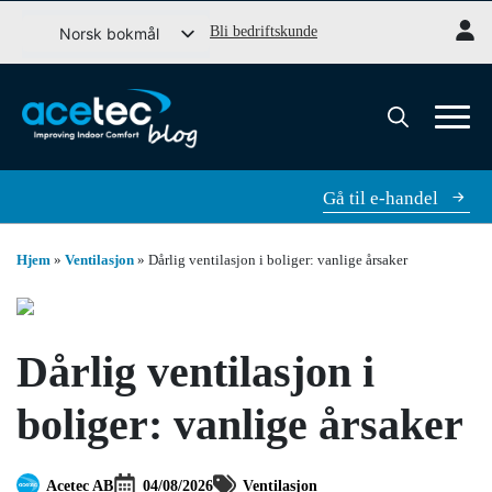
Gå
Bli bedriftskunde
Norsk bokmål
til
Svenska
innhold
English (UK)
Dansk
Søk
etter:
Gå til e-handel
Hjem
»
Ventilasjon
»
Dårlig ventilasjon i boliger: vanlige årsaker
Dårlig ventilasjon i
boliger: vanlige årsaker
Acetec AB
04/08/2026
Ventilasjon