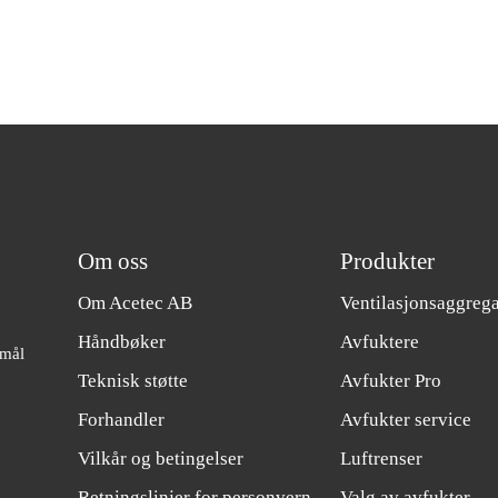
Om oss
Produkter
Om Acetec AB
Ventilasjonsaggrega
Håndbøker
Avfuktere
 mål
Teknisk støtte
Avfukter Pro
Forhandler
Avfukter service
Vilkår og betingelser
Luftrenser
Retningslinjer for personvern
Valg av avfukter