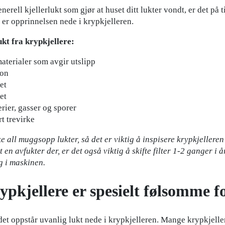
erell kjellerlukt som gjør at huset ditt lukter vondt, er det på t
er opprinnelsen nede i krypkjelleren.
ukt fra krypkjellere:
terialer som avgir utslipp
jon
et
et
ier, gasser og sporer
t trevirke
ke all muggsopp lukter, så det er viktig å inspisere krypkjellere
t en avfukter der, er det også viktig å skifte filter 1-2 ganger i å
 i maskinen.
pkjellere er spesielt følsomme f
t det oppstår uvanlig lukt nede i krypkjelleren. Mange krypkjelle