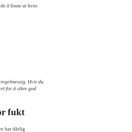
ide å finne ut hvor
n regelmessig. Hvis du
ret for å sikre god
or fukt
re har dårlig