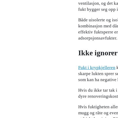
ventilasjon, og det 
fukt bygger seg opp i
Både uisolerte og iso
kombinasjon med dårli
effektiv fuktsperre e
adsorpsjonsavfukter.
Ikke ignorer
Fukt i krypkjelleren
k
skarpe lukten sprer s
som kan ha negative he
Hvis du ikke tar tak i
dyre renoveringskostn
Hvis fuktigheten aller
mugg og råte og eventu