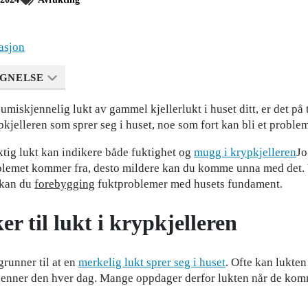
lasjon
GNELSE
umiskjennelig lukt av gammel kjellerlukt i huset ditt, er det på 
pkjelleren som sprer seg i huset, noe som fort kan bli et proble
ktig lukt kan indikere både fuktighet og
mugg i krypkjelleren
Jo
lemet kommer fra, desto mildere kan du komme unna med det. V
 kan du
forebygging
fuktproblemer med husets fundament.
er til lukt i krypkjelleren
runner til at en
merkelig lukt sprer seg i huset
. Ofte kan lukte
enner den hver dag. Mange oppdager derfor lukten når de komm