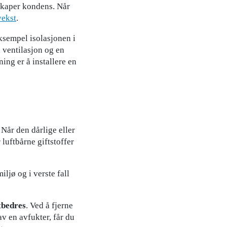
 skaper kondens. Når
vekst
.
eksempel isolasjonen i
 ventilasjon og en
ing er å installere en
Når den dårlige eller
 luftbårne giftstoffer
iljø og i verste fall
tbedres
. Ved å fjerne
av en avfukter, får du