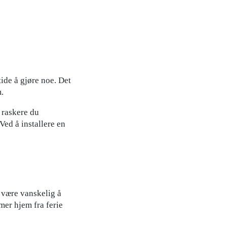
tide å gjøre noe. Det
m.
 raskere du
ed å installere en
n være vanskelig å
er hjem fra ferie