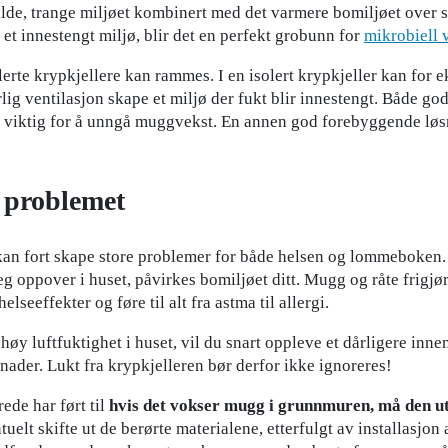
kalde, trange miljøet kombinert med det varmere bomiljøet over
 et innestengt miljø, blir det en perfekt grobunn for
mikrobiell 
lerte krypkjellere kan rammes. I en isolert krypkjeller kan for 
g ventilasjon skape et miljø der fukt blir innestengt. Både god
r viktig for å unngå muggvekst. En annen god forebyggende løsn
 problemet
an fort skape store problemer for både helsen og lommeboken. 
eg oppover i huset, påvirkes bomiljøet ditt. Mugg og råte frigjør
lseeffekter og føre til alt fra astma til allergi.
 høy luftfuktighet i huset, vil du snart oppleve et dårligere innem
ader. Lukt fra krypkjelleren bør derfor ikke ignoreres!
ede har ført til
hvis det vokser mugg i grunnmuren, må den u
elt skifte ut de berørte materialene, etterfulgt av installasjon 