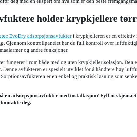
 Rådfør deg med en ekspert om hva som er den beste fremgangsmå
vfuktere holder krypkjellere tørr
etec EvoDry adsorpsjonsavfukter
i krypkjelleren er en effektiv
. Gjennom kontrollpanelet har du full kontroll over luftfuktigh
imaalarmer og andre funksjoner.
r fungerer i rom både med og uten krypkjellerisolasjon. Den er 
r. Denne avfukteren er spesielt utviklet for å håndtere høy luftf
. Sorptionsavfukteren er en enkel og praktisk løsning som senke
på en adsorpsjonsavfukter med installasjon? Fyll ut skjemaet,
kontakte deg.