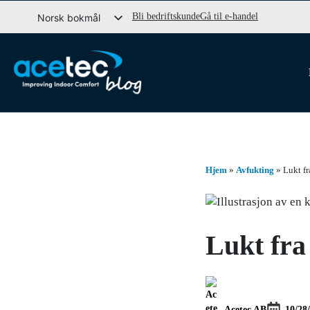
Gå
Bli bedriftskunde
Gå til e-handel
Norsk bokmål
til
Svenska
innhold
English (UK)
Dansk
Hjem
»
Avfukting
»
Lukt fr
Lukt fra
Acetec AB
10/28