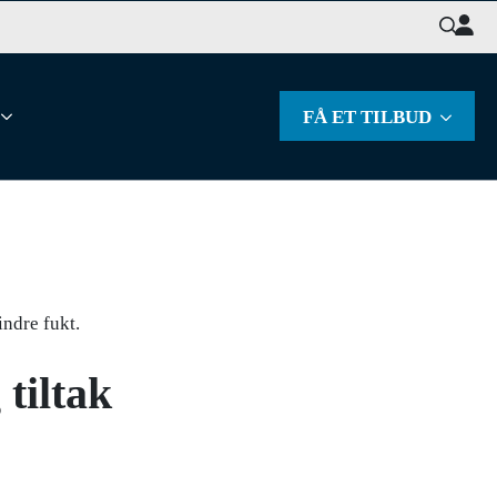
Søk
etter:
FÅ ET TILBUD
tiltak