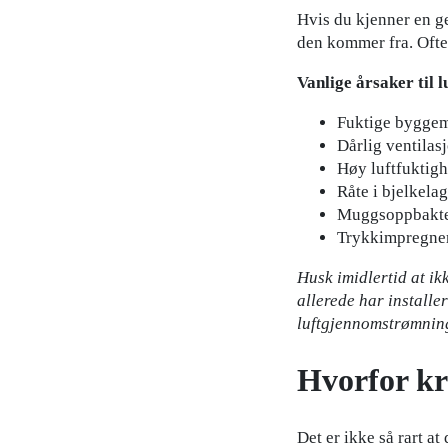
Hvis du kjenner en gen
den kommer fra. Ofte 
Vanlige årsaker til l
Fuktige byggema
Dårlig ventilas
Høy luftfuktigh
Råte i bjelkelag
Muggsoppbakter
Trykkimpregner
Husk imidlertid at ik
allerede har installer
luftgjennomstrømning
Hvorfor kry
Det er ikke så rart a