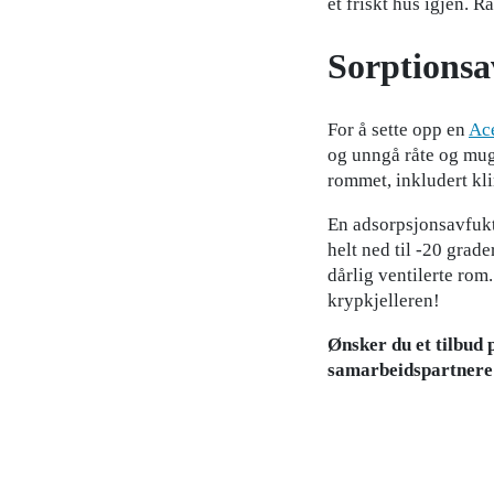
et friskt hus igjen.
Sorptionsa
For å sette opp en
Ac
og unngå råte og mugg
rommet, inkludert kl
En adsorpsjonsavfukte
helt ned til -20 grade
dårlig ventilerte rom
krypkjelleren!
Ønsker du et tilbud 
samarbeidspartnere 