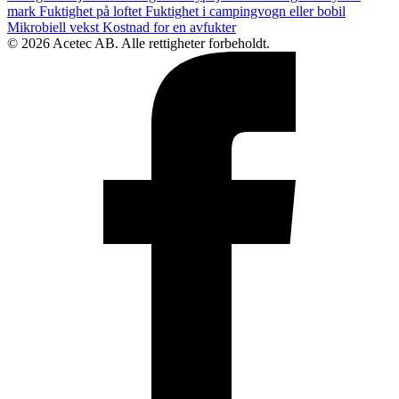
mark
Fuktighet på loftet
Fuktighet i campingvogn eller bobil
Mikrobiell vekst
Kostnad for en avfukter
© 2026 Acetec AB. Alle rettigheter forbeholdt.