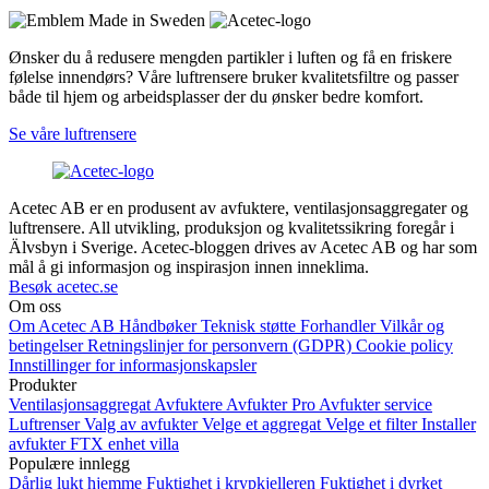
Ønsker du å redusere mengden partikler i luften og få en friskere
følelse innendørs? Våre luftrensere bruker kvalitetsfiltre og passer
både til hjem og arbeidsplasser der du ønsker bedre komfort.
Se våre luftrensere
Acetec AB er en produsent av avfuktere, ventilasjonsaggregater og
luftrensere. All utvikling, produksjon og kvalitetssikring foregår i
Älvsbyn i Sverige. Acetec-bloggen drives av Acetec AB og har som
mål å gi informasjon og inspirasjon innen inneklima.
Besøk acetec.se
Om oss
Om Acetec AB
Håndbøker
Teknisk støtte
Forhandler
Vilkår og
betingelser
Retningslinjer for personvern (GDPR)
Cookie policy
Innstillinger for informasjonskapsler
Produkter
Ventilasjonsaggregat
Avfuktere
Avfukter Pro
Avfukter service
Luftrenser
Valg av avfukter
Velge et aggregat
Velge et filter
Installer
avfukter
FTX enhet villa
Populære innlegg
Dårlig lukt hjemme
Fuktighet i krypkjelleren
Fuktighet i dyrket