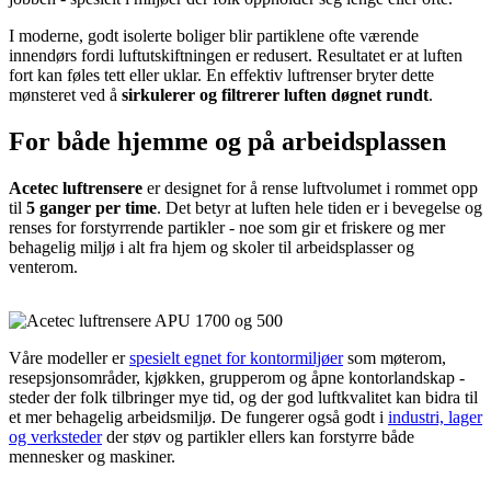
I moderne, godt isolerte boliger blir partiklene ofte værende
innendørs fordi luftutskiftningen er redusert. Resultatet er at luften
fort kan føles tett eller uklar. En effektiv luftrenser bryter dette
mønsteret ved å
sirkulerer og filtrerer luften døgnet rundt
.
For både hjemme og på arbeidsplassen
Acetec luftrensere
er designet for å rense luftvolumet i rommet opp
til
5 ganger per time
. Det betyr at luften hele tiden er i bevegelse og
renses for forstyrrende partikler - noe som gir et friskere og mer
behagelig miljø i alt fra hjem og skoler til arbeidsplasser og
venterom.
Våre modeller er
spesielt egnet for kontormiljøer
som møterom,
resepsjonsområder, kjøkken, grupperom og åpne kontorlandskap -
steder der folk tilbringer mye tid, og der god luftkvalitet kan bidra til
et mer behagelig arbeidsmiljø. De fungerer også godt i
industri, lager
og verksteder
der støv og partikler ellers kan forstyrre både
mennesker og maskiner.