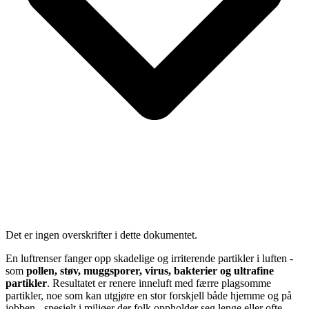
Det er ingen overskrifter i dette dokumentet.
En luftrenser fanger opp skadelige og irriterende partikler i luften -
som
pollen, støv, muggsporer, virus, bakterier og ultrafine
partikler
. Resultatet er renere inneluft med færre plagsomme
partikler, noe som kan utgjøre en stor forskjell både hjemme og på
jobben - spesielt i miljøer der folk oppholder seg lenge eller ofte.