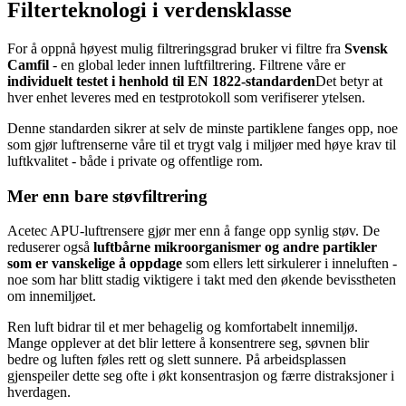
Filterteknologi i verdensklasse
For å oppnå høyest mulig filtreringsgrad bruker vi filtre fra
Svensk
Camfil
- en global leder innen luftfiltrering. Filtrene våre er
individuelt testet i henhold til EN 1822-standarden
Det betyr at
hver enhet leveres med en testprotokoll som verifiserer ytelsen.
Denne standarden sikrer at selv de minste partiklene fanges opp, noe
som gjør luftrenserne våre til et trygt valg i miljøer med høye krav til
luftkvalitet - både i private og offentlige rom.
Mer enn bare støvfiltrering
Acetec APU-luftrensere gjør mer enn å fange opp synlig støv. De
reduserer også
luftbårne mikroorganismer og andre partikler
som er vanskelige å oppdage
som ellers lett sirkulerer i inneluften -
noe som har blitt stadig viktigere i takt med den økende bevisstheten
om innemiljøet.
Ren luft bidrar til et mer behagelig og komfortabelt innemiljø.
Mange opplever at det blir lettere å konsentrere seg, søvnen blir
bedre og luften føles rett og slett sunnere. På arbeidsplassen
gjenspeiler dette seg ofte i økt konsentrasjon og færre distraksjoner i
hverdagen.