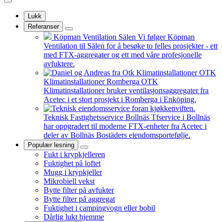
Lukk
Referanser
Köpman Ventilation Sälen
Vi følger Köpman
Ventilation til Sälen for å besøke to felles prosjekter - ett
med FTX-aggregater og ett med våre profesjonelle
avfuktere.
OTK
Klimatinstallationer Romberga
OTK
Klimatinstallationer bruker ventilasjonsaggregater fra
Acetec i et stort prosjekt i Romberga i Enköping.
Teknisk Fastighetsservice Bollnäs
Tfservice i Bollnäs
har oppgradert til moderne FTX-enheter fra Acetec i
deler av Bollnäs Bostäders eiendomsportefølje.
Populær lesning
Fukt i krypkjelleren
Fuktighet på loftet
Mugg i krypkjeller
Mikrobiell vekst
Bytte filter på avfukter
Bytte filter på aggregat
Fuktighet i campingvogn eller bobil
Dårlig lukt hjemme