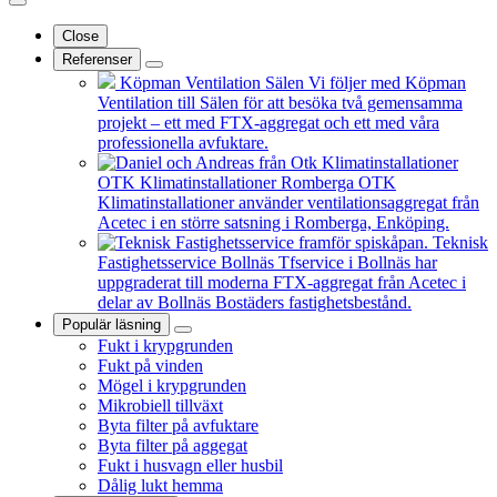
Close
Referenser
Köpman Ventilation Sälen
Vi följer med Köpman
Ventilation till Sälen för att besöka två gemensamma
projekt – ett med FTX-aggregat och ett med våra
professionella avfuktare.
OTK Klimatinstallationer Romberga
OTK
Klimatinstallationer använder ventilationsaggregat från
Acetec i en större satsning i Romberga, Enköping.
Teknisk
Fastighetsservice Bollnäs
Tfservice i Bollnäs har
uppgraderat till moderna FTX-aggregat från Acetec i
delar av Bollnäs Bostäders fastighetsbestånd.
Populär läsning
Fukt i krypgrunden
Fukt på vinden
Mögel i krypgrunden
Mikrobiell tillväxt
Byta filter på avfuktare
Byta filter på aggegat
Fukt i husvagn eller husbil
Dålig lukt hemma