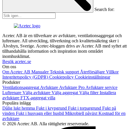
Search for:
Acetec AB är en tillverkare av avfuktare, ventilationsaggregat och
luftrenare. All utveckling, tillverkning och kvalitetssäkring sker i
Älvsbyn, Sverige. Acetec-bloggen drivs av Acetec AB med syftet att
tillhandahålla information och inspiration inom området
inomhusklimat.
Besök acetec.se
Om oss
Om Acetec AB
Manualer
Teknisk support
Återförsäljare
Villkor
Integritetspolicy (GDPR)
Cookiepolicy
Cookieinställningar
Produkter
Ventilationsaggregat
Avfuktare
Avfuktare Pro
Avfuktare service
Luftrenare
Välja avfuktare
Välja aggregat
Välja filter
Installera
avfuktare
FTX-aggregat villa
Populära inlägg
Dålig lukt hemma
Fukt i krypgrund
Fukt i torpargrund
Fukt på
vinden
Fukt i husvagn eller husbil
Mikrobiell påväxt
Kostnad för en
avfuktare
© 2026 Acetec AB. Alla rättigheter reserverade.