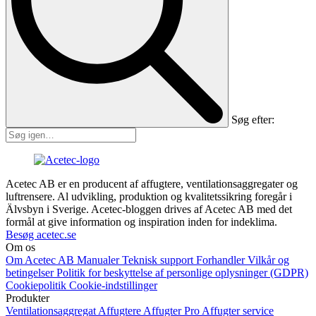
Søg efter:
Acetec AB er en producent af affugtere, ventilationsaggregater og
luftrensere. Al udvikling, produktion og kvalitetssikring foregår i
Älvsbyn i Sverige. Acetec-bloggen drives af Acetec AB med det
formål at give information og inspiration inden for indeklima.
Besøg acetec.se
Om os
Om Acetec AB
Manualer
Teknisk support
Forhandler
Vilkår og
betingelser
Politik for beskyttelse af personlige oplysninger (GDPR)
Cookiepolitik
Cookie-indstillinger
Produkter
Ventilationsaggregat
Affugtere
Affugter Pro
Affugter service