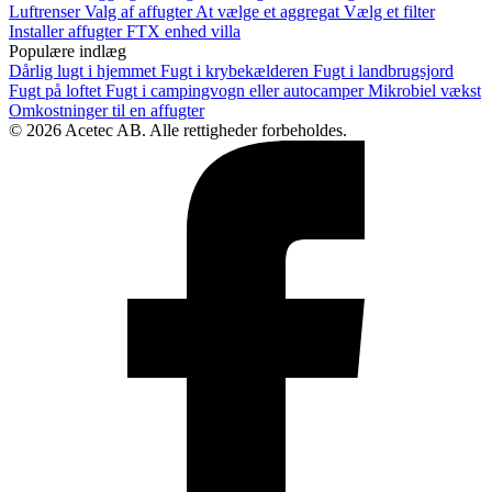
Luftrenser
Valg af affugter
At vælge et aggregat
Vælg et filter
Installer affugter
FTX enhed villa
Populære indlæg
Dårlig lugt i hjemmet
Fugt i krybekælderen
Fugt i landbrugsjord
Fugt på loftet
Fugt i campingvogn eller autocamper
Mikrobiel vækst
Omkostninger til en affugter
© 2026 Acetec AB. Alle rettigheder forbeholdes.