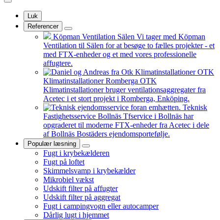
Luk
Referencer
Köpman Ventilation Sälen
Vi tager med Köpman
Ventilation til Sälen for at besøge to fælles projekter - et
med FTX-enheder og et med vores professionelle
affugtere.
OTK
Klimatinstallationer Romberga
OTK
Klimatinstallationer bruger ventilationsaggregater fra
Acetec i et stort projekt i Romberga, Enköping.
Teknisk
Fastighetsservice Bollnäs
Tfservice i Bollnäs har
opgraderet til moderne FTX-enheder fra Acetec i dele
af Bollnäs Bostäders ejendomsportefølje.
Populær læsning
Fugt i krybekælderen
Fugt på loftet
Skimmelsvamp i krybekælder
Mikrobiel vækst
Udskift filter på affugter
Udskift filter på aggregat
Fugt i campingvogn eller autocamper
Dårlig lugt i hjemmet