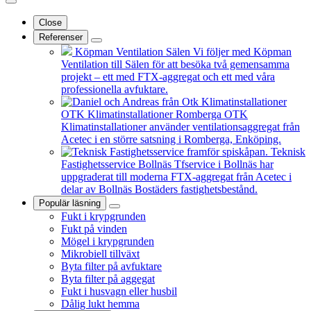
Close
Referenser
Köpman Ventilation Sälen
Vi följer med Köpman
Ventilation till Sälen för att besöka två gemensamma
projekt – ett med FTX-aggregat och ett med våra
professionella avfuktare.
OTK Klimatinstallationer Romberga
OTK
Klimatinstallationer använder ventilationsaggregat från
Acetec i en större satsning i Romberga, Enköping.
Teknisk
Fastighetsservice Bollnäs
Tfservice i Bollnäs har
uppgraderat till moderna FTX-aggregat från Acetec i
delar av Bollnäs Bostäders fastighetsbestånd.
Populär läsning
Fukt i krypgrunden
Fukt på vinden
Mögel i krypgrunden
Mikrobiell tillväxt
Byta filter på avfuktare
Byta filter på aggegat
Fukt i husvagn eller husbil
Dålig lukt hemma