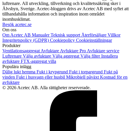
luftrenare. All utveckling, tillverkning och kvalitetssäkring sker i
Älvsbyn, Sverige. Acetec-bloggen drivs av Acetec AB med syftet att
tillhandahålla information och inspiration inom området
inomhusklimat.
Besök acetec.se
Om oss
Om Acetec AB
Manualer
Teknisk support
Återförsäljare
Villkor
Integritetspolicy (GDPR)
Cookiepolicy
Cookieinställningar
Produkter
Ventilationsaggregat
Avfuktare
Avfuktare Pro
Avfuktare service
Luftrenare
Välja avfuktare
Välja aggregat
Välja filter
Installera
avfuktare
FTX-aggregat villa
Populära inlägg
Dålig lukt hemma
Fukt i krypgrund
Fukt i torpargrund
Fukt på
vinden
Fukt i husvagn eller husbil
Mikrobiell påväxt
Kostnad för en
avfuktare
© 2026 Acetec AB. Alla rättigheter reserverade.